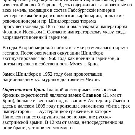
известной во всей Европе. Здесь содержались заключенные из
всех земель, входящих в состав Габсбургской империи:
венгерские якобинцы, итальянские карбонарии, поль ские
революционеры и пр. Шпилоергская тюрьма
просуществовала до 1855 года и была закрыта императором
Францем Иосифом I. Согласно императорскому указу, сюда
возращается военный гарнизон.
В годы Второй мировой войны в замке размещалась тюрьма
гестапо. После окончания оккупации Шпилберк
эксплуатировался до 1960 года как военный гарнизон, а
потом перешел в собственность Музея г. Брно.
Замок Шпилберк в 1952 году был провозглашен
национальным культурным достоянием Чехии.
Окрестности Брно.
Главной достопримечательностью
брнских окрестностей является
замок Славков
(21 км от
Брно), больше известный под названием Аустерлиц. Именно
здесь в далеком 1805 году произошла знаменитая «битва трех
императоров» — Аустерлицкое сражение, в котором
Наполеон нанес сокрушительное поражение русско-
австрийской армии. В 12 км от замка, непосредственно на
поле брани, установлен монумент.