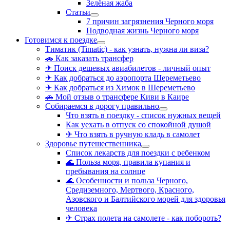
Зелёная жаба
Статьи
7 причин загрязнения Черного моря
Подводная жизнь Черного моря
Готовимся к поездке
Тиматик (Timatic) - как узнать, нужна ли виза?
🚗 Как заказать трансфер
✈ Поиск дешевых авиабилетов - личный опыт
✈ Как добраться до аэропорта Шереметьево
✈ Как добраться из Химок в Шереметьево
🚗 Мой отзыв о трансфере Киви в Каире
Собираемся в дорогу правильно
Что взять в поездку - список нужных вещей
Как уехать в отпуск со спокойной душой
✈ Что взять в ручную кладь в самолет
Здоровье путешественника
Список лекарств для поездки с ребенком
🌊 Польза моря, правила купания и
пребывания на солнце
🌊 Особенности и польза Черного,
Средиземного, Мертвого, Красного,
Азовского и Балтийского морей для здоровья
человека
✈ Страх полета на самолете - как побороть?