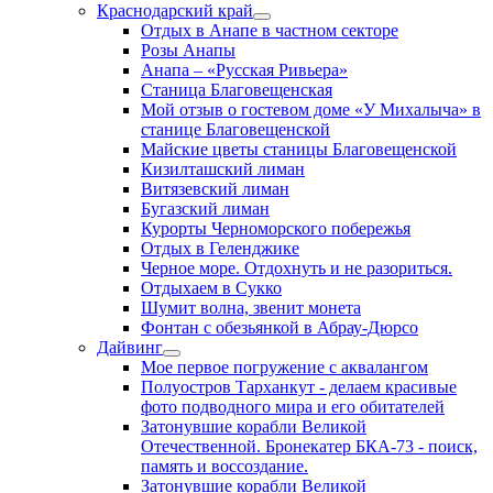
Краснодарский край
Отдых в Анапе в частном секторе
Розы Анапы
Анапа – «Русская Ривьера»
Станица Благовещенская
Мой отзыв о гостевом доме «У Михалыча» в
станице Благовещенской
Майские цветы станицы Благовещенской
Кизилташский лиман
Витязевский лиман
Бугазский лиман
Курорты Черноморского побережья
Отдых в Геленджике
Черное море. Отдохнуть и не разориться.
Отдыхаем в Сукко
Шумит волна, звенит монета
Фонтан с обезьянкой в Абрау-Дюрсо
Дайвинг
Мое первое погружение с аквалангом
Полуостров Тарханкут - делаем красивые
фото подводного мира и его обитателей
Затонувшие корабли Великой
Отечественной. Бронекатер БКА-73 - поиск,
память и воссоздание.
Затонувшие корабли Великой