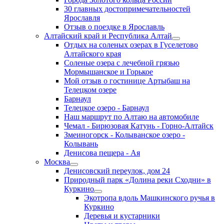
30 главных достопримечательностей
Ярославля
Отзыв о поездке в Ярославль
Алтайский край и Республика Алтай
Отдых на соленых озерах в Гуселетово
Алтайского края
Соленые озера с лечебной грязью
Мормышанское и Горькое
Мой отзыв о гостинице Артыбаш на
Телецком озере
Барнаул
Телецкое озеро - Барнаул
Наш маршрут по Алтаю на автомобиле
Чемал - Бирюзовая Катунь - Горно-Алтайск
Змеиногорск - Колыванское озеро -
Колывань
Денисова пещера - Ая
Москва
Денисовский переулок, дом 24
Природный парк «Долина реки Сходни» в
Куркино
Экотропа вдоль Машкинского ручья в
Куркино
Деревья и кустарники