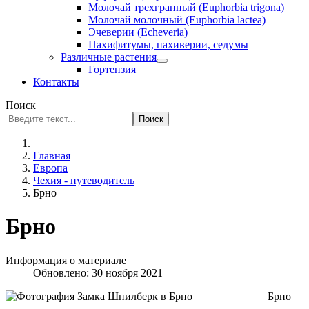
Молочай трехгранный (Euphorbia trigona)
Молочай молочный (Euphorbia lactea)
Эчеверии (Echeveria)
Пахифитумы, пахиверии, седумы
Различные растения
Гортензия
Контакты
Поиск
Поиск
Главная
Европа
Чехия - путеводитель
Брно
Брно
Информация о материале
Обновлено: 30 ноября 2021
Брно
—