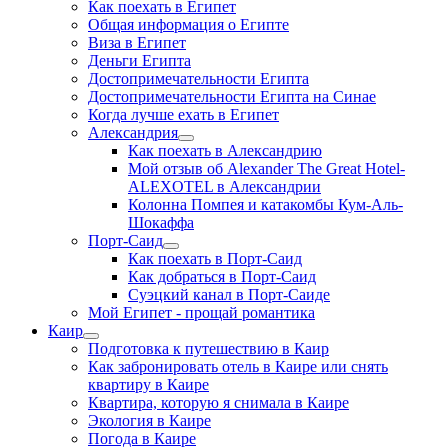
Как поехать в Египет
Общая информация о Египте
Виза в Египет
Деньги Египта
Достопримечательности Египта
Достопримечательности Египта на Синае
Когда лучше ехать в Египет
Александрия
Как поехать в Александрию
Мой отзыв об Alexander The Great Hotel-
ALEXOTEL в Александрии
Колонна Помпея и катакомбы Кум-Аль-
Шокаффа
Порт-Саид
Как поехать в Порт-Саид
Как добраться в Порт-Саид
Суэцкий канал в Порт-Саиде
Мой Египет - прощай романтика
Каир
Подготовка к путешествию в Каир
Как забронировать отель в Каире или снять
квартиру в Каире
Квартира, которую я снимала в Каире
Экология в Каире
Погода в Каире