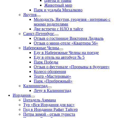
Цветы и травы
Животный мир
Парк и усадьба Михалково
Якутия
Молодость, Якутия, геодезия - интервью с
моими родителями
Две встречи с НЛО в тайге
Санкт-Петербург
Отзыв о гостинице Виктория Лидваль
Отзыв о мини-отеле «Квартира 56»
Набережные Челны
Еду в Набережные Челны на поезде
Еду в отель на автобусе № 5
Парк Победы
Отзыв о фестивале «Прорывы в будущее»
Колесо обозрения
Театр «Мастеровые»
Парк «Прибрежный»
Калининград
Лечу в Калининград
Иордания
Цитадель Аммана
Тур «Вся Иордания для вас»
Гид в Иордании Рафат Тайсер
Петра зимой - отзыв туриста