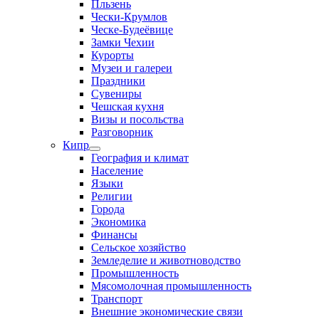
Пльзень
Чески-Крумлов
Ческе-Будеёвице
Замки Чехии
Курорты
Музеи и галереи
Праздники
Сувениры
Чешская кухня
Визы и посольства
Разговорник
Кипр
География и климат
Население
Языки
Религии
Города
Экономика
Финансы
Сельское хозяйство
Земледелие и животноводство
Промышленность
Мясомолочная промышленность
Транспорт
Внешние экономические связи