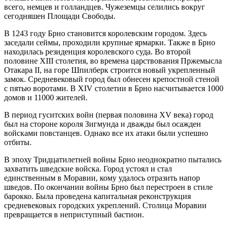
всего, немцев и голландцев. Чужеземцы селились вокруг
сегодняшен Площади Свободы.
В 1243 году Брно становится королевским городом. Здесь
заседали сеймы, проходили крупные ярмарки. Также в Брно
находилась резиденция королевского суда. Во второй
половине XIII столетия, во времена царствования Пржемысла
Отакара II, на горе Шпилберк строится новый укрепленный
замок. Средневековый город был обнесен крепостной стеной
с пятью воротами. В XIV столетии в Брно насчитывается 1000
домов и 11000 жителей.
В период гуситских войн (первая половина XV века) город
был на стороне короля Зигмунда и дважды был осажден
войсками повстанцев. Однако все их атаки были успешно
отбиты.
В эпоху Тридцатилетней войны Брно неоднократно пытались
захватить шведские войска. Город устоял и стал
единственным в Моравии, кому удалось отразить напор
шведов. По окончании войны Брно был перестроен в стиле
барокко. Была проведена капитальная реконструкция
средневековых городских укреплений. Столица Моравии
превращается в неприступный бастион.