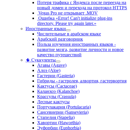
Потеря трафика с Яндекса после переезда на
новый домен и перехода на протокол HTTPS
Vegas Pro не открывает .MOV
Ошибка «Error! Can't initialize plug-ins
directory. Please try again later.»
Иностранные языки
Числительные в арабском языке
Арабский разговорник
Польза изучения иностранных языков -
развитие мозга, развитие личности и новое
качество путешествий
🌵 Суккуленты
Агавы (Agave)
Алоэ (Aloe)
Гастерии (Gasteria)
Гибриды - гастролея, алвортия, гастервортия
Кактусы (Cactaceae)
Каланхоэ (Kalanchoe)
Крассулы (Crassula)
Лесные кактусы
Портулакария (Portulacaria)
Сансевиерии (Sansevieria)
Стапелия (Stapelia)
Хавортии (Haworthia)
Эуфорбии (Euphorbia)