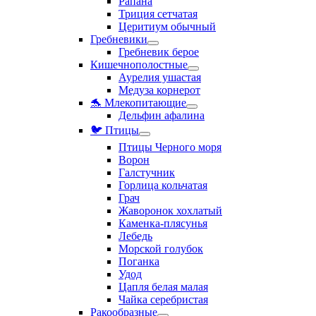
Рапана
Триция сетчатая
Церитиум обычный
Гребневики
Гребневик берое
Кишечнополостные
Аурелия ушастая
Медуза корнерот
🐬 Млекопитающие
Дельфин афалина
🐦 Птицы
Птицы Черного моря
Ворон
Галстучник
Горлица кольчатая
Грач
Жаворонок хохлатый
Каменка-плясунья
Лебедь
Морской голубок
Поганка
Удод
Цапля белая малая
Чайка серебристая
Ракообразные