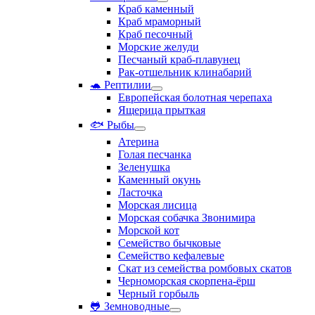
Краб каменный
Краб мраморный
Краб песочный
Морские желуди
Песчаный краб-плавунец
Рак-отшельник клинабарий
🐢 Рептилии
Европейская болотная черепаха
Ящерица прыткая
🐟 Рыбы
Атерина
Голая песчанка
Зеленушка
Каменный окунь
Ласточка
Морская лисица
Морская собачка Звонимира
Морской кот
Семейство бычковые
Семейство кефалевые
Скат из семейства ромбовых скатов
Черноморская скорпена-ёрш
Черный горбыль
🐸 Земноводные