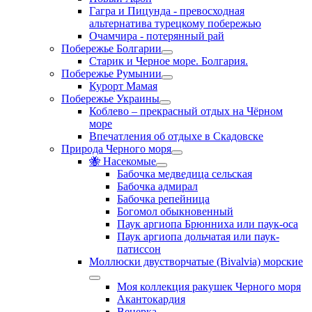
Гагра и Пицунда - превосходная
альтернатива турецкому побережью
Очамчира - потерянный рай
Побережье Болгарии
Старик и Черное море. Болгария.
Побережье Румынии
Курорт Мамая
Побережье Украины
Коблево – прекрасный отдых на Чёрном
море
Впечатления об отдыхе в Скадовске
Природа Черного моря
🐝 Насекомые
Бабочка медведица сельская
Бабочка адмирал
Бабочка репейница
Богомол обыкновенный
Паук аргиопа Брюнниха или паук-оса
Паук аргиопа дольчатая или паук-
патиссон
Моллюски двустворчатые (Bivalvia) морские
Моя коллекция ракушек Черного моря
Акантокардия
Венерка