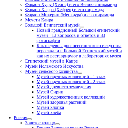
Фараон Хуфу (Хеопс) и его Великая пирамида
Фараон Хафра (Хефрен) и его пирамида
Фараон Микерин (Менкаура) и его пирамида
Мечети Каира
Большой Египетский музей
Новый грандиозный Большой египетский
музей - 13 вопросов и ответов и 33
фотографии
Как шедевры древнеегипетского искусства
переезжали в Большой Египетский музей и
как их реставрируют в лабораториях музея
Египетский музей в Каире
Музей Исламского Искусства
Музей сельского хозяйства
Музей научных коллекций - 1 этаж
Музей научных коллекций - 2 этаж
Музей древнего земледелия
Музей Сирии
Музей художественных коллекций
Музей здоровья растений
Музей хлопка
Музей хлеба
Россия
Золотое кольцо
Города Золотого кольца России