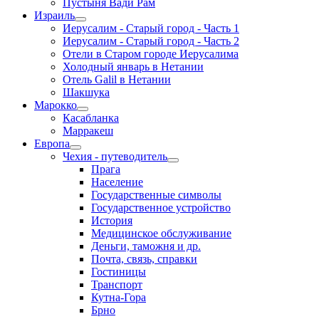
Пустыня Вади Рам
Израиль
Иерусалим - Старый город - Часть 1
Иерусалим - Старый город - Часть 2
Отели в Старом городе Иерусалима
Холодный январь в Нетании
Отель Galil в Нетании
Шакшука
Марокко
Касабланка
Марракеш
Европа
Чехия - путеводитель
Прага
Население
Государственные символы
Государственное устройство
История
Медицинское обслуживание
Деньги, таможня и др.
Почта, связь, справки
Гостиницы
Транспорт
Кутна-Гора
Брно