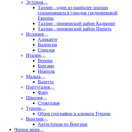
Эстония
Таллин - один из наиболее хорошо
сохранившихся городов средневековой
Европы
Таллин - приморский район Кадриорг
Таллин - приморский район Пирита
Испания
Аликанте
Валенсия
Севилья
Италия
Верона
Бергамо
Неаполь
Мальта
Валетта
Португалия
Фару
Швеция
Стокгольм
Турция
Обзор географии и климата Турции
Венгрия
Автостопом по Венгрии
Черное море