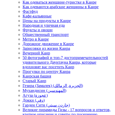
Как одеваться женщине-туристке в Каире
Как одеваются арабские женщины в Каире
Фастфуд
Кафе-кальянные
Цены на продукты в Каире
Народная и уличная еда
Фрукты и овощи
Общественный транспорт
Метро в Каире
Дорожное движение в Каире
Зарисовки из жизни Каира
Вечерний Каир
50 фотографий и топ-7 достопримечательностей
удивительного Даунтауна Каира, которые
вдохновят вас посетить Каир
Прогулки по центру Каира
Каирская башня
Старый Каир
Гезира (Замалек) (الجزيرة, الزمالك)
Мухандисин (المهندسين)
Агуза (عجوزة)
Докки (دقي)
Гарден Сити (جاردن سيتي)
Великие пирамиды Гизы - 17 вопросов и ответов,
краткое описание и советы по посещению