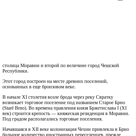
столица Моравии и второй по величине город Чешской
Республики.
Этот город построен на месте древних поселений,
основанных в еще бронзовом веке.
В начале XI столетия возле брода через реку Свратку
возникает торговое поселение под названием Старое Брно
(Staré Brno). Во времена правления князя Бржетислава I (XI
век) строится крепость — княжеская резиденция в Моравии.
Под градом располагались торговые поселения.
Начавшаяся в XII веке колонизация Чехии привлекла в Брно
большое количество иностранных переселенцев, прежде