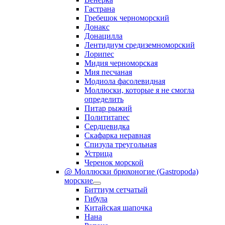
Гастрана
Гребешок черноморский
Донакс
Донацилла
Лентидиум средиземноморский
Лорипес
Мидия черноморская
Мия песчаная
Модиола фасолевидная
Моллюски, которые я не смогла
определить
Питар рыжий
Полититапес
Сердцевидка
Скафарка неравная
Спизула треугольная
Устрица
Черенок морской
🐚 Моллюски брюхоногие (Gastropoda)
морские
Биттиум сетчатый
Гибула
Китайская шапочка
Нана