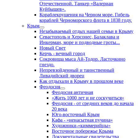
Отечественной. Танкер «Валериан
Куйбышев».
Кораблекрушения на Черном море. Гибель
кораблей Черноморского флота в 1838 году.
Крым
Незабываемый отдых нашей семьи в Крыму
Севастополь и Херсонес, Балаклава и
Инкерман, море и подводные гроты...
Новый Свет
Керчь - вечный город
Сокровища мыса Ай-Тодор. Ласточкино
гнездо.
Непревзойденный и таинственный
Ливадийский дворец
Как отдыхали в Крыму в прошлом веке
Феодосия
Феодосия античная
«Жить 1000 лет и не соскучиться»
Феодосия - от средних веков до начала
20 века
Юго-восточный Крым
Кафа - «ненасытная пучина»
Художники-«киммерийцы»
Восточное побережье Крыма
Документальные свидетельства