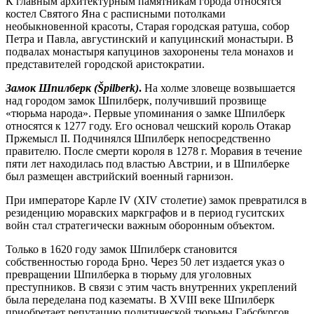
К главным архитектурным памятникам города относятся
костел Святого Яна с расписными потолками
необыкновенной красоты, Старая городская ратуша, собор
Петра и Павла, августинский и капуцинский монастыри. В
подвалах монастыря капуцинов захоронены тела монахов и
представителей городской аристократии.
Замок Шпилберк (Špilberk)
.
На холме зловеще возвышается
над городом замок Шпилберк, получивший прозвище
«тюрьма народа». Первые упоминания о замке Шпилберк
относятся к 1277 году. Его основал чешский король Отакар
Пржемысл II. Подчинялся Шпилберк непосредственно
правителю. После смерти короля в 1278 г. Моравия в течение
пяти лет находилась под властью Австрии, и в Шпилберке
был размещен австрийский военный гарнизон.
При императоре Карле IV (XIV столетие) замок превратился в
резиденцию моравских маркграфов и в период гуситских
войн стал стратегически важным оборонным объектом.
Только в 1620 году замок Шпилберк становится
собственностью города Брно. Через 50 лет издается указ о
превращении Шпилберка в тюрьму для уголовных
преступников. В связи с этим часть внутренних укреплений
была переделана под казематы. В XVIII веке Шпилберк
приобретает репутацию политической тюрьмы Габсбургов,