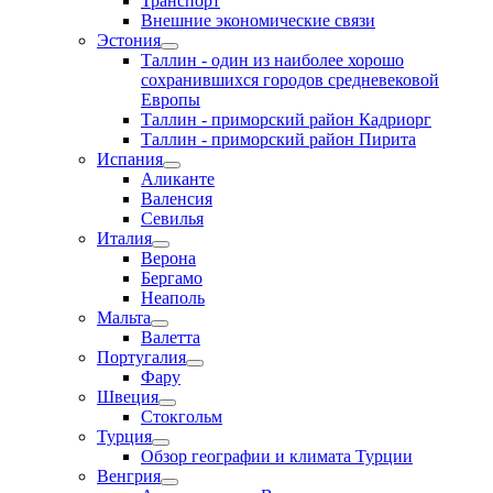
Транспорт
Внешние экономические связи
Эстония
Таллин - один из наиболее хорошо
сохранившихся городов средневековой
Европы
Таллин - приморский район Кадриорг
Таллин - приморский район Пирита
Испания
Аликанте
Валенсия
Севилья
Италия
Верона
Бергамо
Неаполь
Мальта
Валетта
Португалия
Фару
Швеция
Стокгольм
Турция
Обзор географии и климата Турции
Венгрия