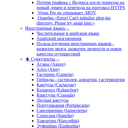
Потеря трафика с Яндекса после переезда на
новый домен и перехода на протокол HTTPS
Vegas Pro не открывает .MOV
Ошибка «Error! Can't initialize plug-ins
directory. Please try again later.»
Иностранные языки
Числительные в арабском языке
Арабский разговорник
Польза изучения иностранных языков -
развитие мозга, развитие личности и новое
качество путешествий
🌵 Суккуленты
Агавы (Agave)
Алоэ (Aloe)
Гастерии (Gasteria)
Гибриды - гастролея, алвортия, гастервортия
Кактусы (Cactaceae)
Каланхоэ (Kalanchoe)
Крассулы (Crassula)
Лесные кактусы
Портулакария (Portulacaria)
Сансевиерии (Sansevieria)
Стапелия (Stapelia)
Хавортии (Haworthia)
Эуфорбии (Euphorbia)