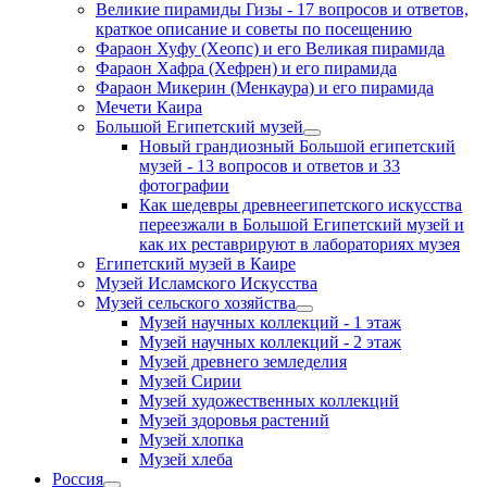
Великие пирамиды Гизы - 17 вопросов и ответов,
краткое описание и советы по посещению
Фараон Хуфу (Хеопс) и его Великая пирамида
Фараон Хафра (Хефрен) и его пирамида
Фараон Микерин (Менкаура) и его пирамида
Мечети Каира
Большой Египетский музей
Новый грандиозный Большой египетский
музей - 13 вопросов и ответов и 33
фотографии
Как шедевры древнеегипетского искусства
переезжали в Большой Египетский музей и
как их реставрируют в лабораториях музея
Египетский музей в Каире
Музей Исламского Искусства
Музей сельского хозяйства
Музей научных коллекций - 1 этаж
Музей научных коллекций - 2 этаж
Музей древнего земледелия
Музей Сирии
Музей художественных коллекций
Музей здоровья растений
Музей хлопка
Музей хлеба
Россия