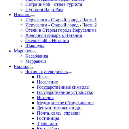
Петра зимой - отзыв туриста
Пустыня Вади Рам
Израиль
Иерусалим - Старый город - Часть 1
Иерусалим - Старый город - Часть 2
Отели в Старом городе Иерусалима
Холодный январь в Нетании
Отель Galil в Нетании
Шакшука
Марокко
Касабланка
Марракеш
Европа
Чехия - путеводитель
Прага
Население
Государственные символы
Государственное устройство
История
Медицинское обслуживание
Деньги, таможня и др.
Почта, связь, справки
Гостиницы
Транспорт
Кутна-Гора