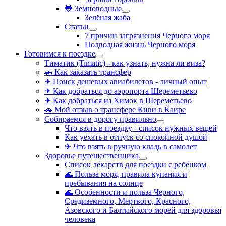
🐸 Земноводные
Зелёная жаба
Статьи
7 причин загрязнения Черного моря
Подводная жизнь Черного моря
Готовимся к поездке
Тиматик (Timatic) - как узнать, нужна ли виза?
🚗 Как заказать трансфер
✈ Поиск дешевых авиабилетов - личный опыт
✈ Как добраться до аэропорта Шереметьево
✈ Как добраться из Химок в Шереметьево
🚗 Мой отзыв о трансфере Киви в Каире
Собираемся в дорогу правильно
Что взять в поездку - список нужных вещей
Как уехать в отпуск со спокойной душой
✈ Что взять в ручную кладь в самолет
Здоровье путешественника
Список лекарств для поездки с ребенком
🌊 Польза моря, правила купания и
пребывания на солнце
🌊 Особенности и польза Черного,
Средиземного, Мертвого, Красного,
Азовского и Балтийского морей для здоровья
человека