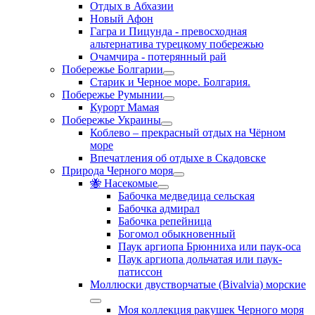
Отдых в Абхазии
Новый Афон
Гагра и Пицунда - превосходная
альтернатива турецкому побережью
Очамчира - потерянный рай
Побережье Болгарии
Старик и Черное море. Болгария.
Побережье Румынии
Курорт Мамая
Побережье Украины
Коблево – прекрасный отдых на Чёрном
море
Впечатления об отдыхе в Скадовске
Природа Черного моря
🐝 Насекомые
Бабочка медведица сельская
Бабочка адмирал
Бабочка репейница
Богомол обыкновенный
Паук аргиопа Брюнниха или паук-оса
Паук аргиопа дольчатая или паук-
патиссон
Моллюски двустворчатые (Bivalvia) морские
Моя коллекция ракушек Черного моря