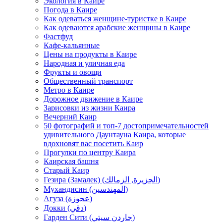
Экология в Каире
Погода в Каире
Как одеваться женщине-туристке в Каире
Как одеваются арабские женщины в Каире
Фастфуд
Кафе-кальянные
Цены на продукты в Каире
Народная и уличная еда
Фрукты и овощи
Общественный транспорт
Метро в Каире
Дорожное движение в Каире
Зарисовки из жизни Каира
Вечерний Каир
50 фотографий и топ-7 достопримечательностей
удивительного Даунтауна Каира, которые
вдохновят вас посетить Каир
Прогулки по центру Каира
Каирская башня
Старый Каир
Гезира (Замалек) (الجزيرة, الزمالك)
Мухандисин (المهندسين)
Агуза (عجوزة)
Докки (دقي)
Гарден Сити (جاردن سيتي)