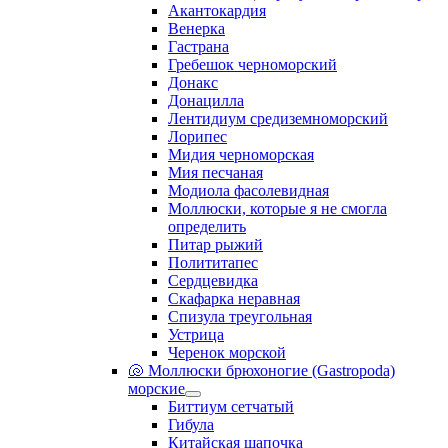
Акантокардия
Венерка
Гастрана
Гребешок черноморский
Донакс
Донацилла
Лентидиум средиземноморский
Лорипес
Мидия черноморская
Мия песчаная
Модиола фасолевидная
Моллюски, которые я не смогла
определить
Питар рыжий
Полититапес
Сердцевидка
Скафарка неравная
Спизула треугольная
Устрица
Черенок морской
🐚 Моллюски брюхоногие (Gastropoda)
морские
Биттиум сетчатый
Гибула
Китайская шапочка