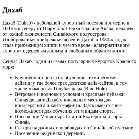
Дахаб
Дахаб (Dahab) - небольшой курортный поселок примерно в
100 км к северу от Шарм-эль-Шейха в заливе Акаба, недалеко
от южной оконечности Синайского полуострова.
Изолированная прибрежная деревня Дахаб в 1980-х годах
стала прибежищем хиппи и чем-то вроде «альтернативного
курорта» с дешевым жильем и свободным образом жизни.
Сейчас Дахаб - один из самых популярных курортов Красного
моря:
Крупнейший центр по обучению техническому
дайвингу, где более трех десятков дайв-сайтов, в том
числе знаменитая Голубая дыра (Blue Hole).
Ветровые и волновые условия и красивые пейзажи
Синая делают Дахаб уникальным местом для
виндсерфинга и кайтсерфинга. Здесь имеются все
возможности для обучения этим видам спорта.
Посещение Монастыря Святой Екатерины и горы
Синай.
Сафари на джипах и верблюдах по Синайской пустыне.
Посещение бедуинской деревни.