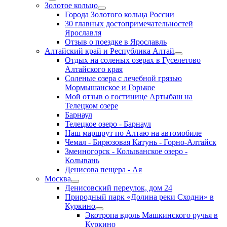
Золотое кольцо
Города Золотого кольца России
30 главных достопримечательностей
Ярославля
Отзыв о поездке в Ярославль
Алтайский край и Республика Алтай
Отдых на соленых озерах в Гуселетово
Алтайского края
Соленые озера с лечебной грязью
Мормышанское и Горькое
Мой отзыв о гостинице Артыбаш на
Телецком озере
Барнаул
Телецкое озеро - Барнаул
Наш маршрут по Алтаю на автомобиле
Чемал - Бирюзовая Катунь - Горно-Алтайск
Змеиногорск - Колыванское озеро -
Колывань
Денисова пещера - Ая
Москва
Денисовский переулок, дом 24
Природный парк «Долина реки Сходни» в
Куркино
Экотропа вдоль Машкинского ручья в
Куркино