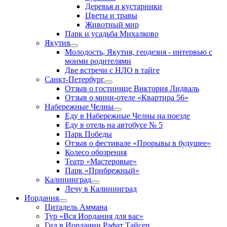
Деревья и кустарники
Цветы и травы
Животный мир
Парк и усадьба Михалково
Якутия
Молодость, Якутия, геодезия - интервью с
моими родителями
Две встречи с НЛО в тайге
Санкт-Петербург
Отзыв о гостинице Виктория Лидваль
Отзыв о мини-отеле «Квартира 56»
Набережные Челны
Еду в Набережные Челны на поезде
Еду в отель на автобусе № 5
Парк Победы
Отзыв о фестивале «Прорывы в будущее»
Колесо обозрения
Театр «Мастеровые»
Парк «Прибрежный»
Калининград
Лечу в Калининград
Иордания
Цитадель Аммана
Тур «Вся Иордания для вас»
Гид в Иордании Рафат Тайсер