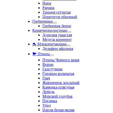
Нана
Рапана
Триция сетчатая
Церитиум обычный
Гребневики
Гребневик берое
Кишечнополостные
Аурелия ушастая
Медуза корнерот
🐬 Млекопитающие
Дельфин афалина
🐦 Птицы
Птицы Черного моря
Ворон
Галстучник
Горлица кольчатая
Грач
Жаворонок хохлатый
Каменка-плясунья
Лебедь
Морской голубок
Поганка
Удод
Цапля белая малая