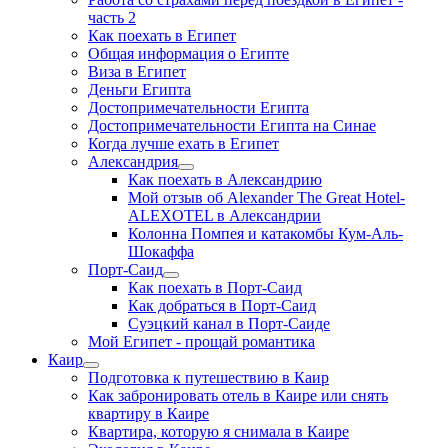
часть 2
Как поехать в Египет
Общая информация о Египте
Виза в Египет
Деньги Египта
Достопримечательности Египта
Достопримечательности Египта на Синае
Когда лучше ехать в Египет
Александрия
Как поехать в Александрию
Мой отзыв об Alexander The Great Hotel-
ALEXOTEL в Александрии
Колонна Помпея и катакомбы Кум-Аль-
Шокаффа
Порт-Саид
Как поехать в Порт-Саид
Как добраться в Порт-Саид
Суэцкий канал в Порт-Саиде
Мой Египет - прощай романтика
Каир
Подготовка к путешествию в Каир
Как забронировать отель в Каире или снять
квартиру в Каире
Квартира, которую я снимала в Каире