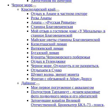
Автостопом по Венгрии
Черное море
Краснодарский край
Отдых в Анапе в частном секторе
Розы Анапы
Анапа – «Русская Ривьера»
Станица Благовещенская
Мой отзыв о гостевом доме «У Михалыча» в
станице Благовещенской
Майские цветы станицы Благовещенской
Кизилташский лиман
Витязевский лиман
Бугазский лиман
Курорты Черноморского побережья
Отдых в Геленджике
Черное море. Отдохнуть и не разориться.
Отдыхаем в Сукко
Шумит волна, звенит монета
Фонтан с обезьянкой в Абрау-Дюрсо
Дайвинг
Мое первое погружение с аквалангом
Полуостров Тарханкут - делаем красивые
фото подводного мира и его обитателей
Затонувшие корабли Великой
Отечественной. Бронекатер БКА-73 - поиск,