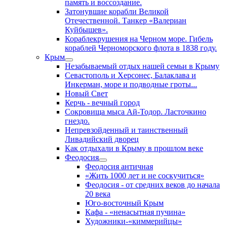
память и воссоздание.
Затонувшие корабли Великой
Отечественной. Танкер «Валериан
Куйбышев».
Кораблекрушения на Черном море. Гибель
кораблей Черноморского флота в 1838 году.
Крым
Незабываемый отдых нашей семьи в Крыму
Севастополь и Херсонес, Балаклава и
Инкерман, море и подводные гроты...
Новый Свет
Керчь - вечный город
Сокровища мыса Ай-Тодор. Ласточкино
гнездо.
Непревзойденный и таинственный
Ливадийский дворец
Как отдыхали в Крыму в прошлом веке
Феодосия
Феодосия античная
«Жить 1000 лет и не соскучиться»
Феодосия - от средних веков до начала
20 века
Юго-восточный Крым
Кафа - «ненасытная пучина»
Художники-«киммерийцы»