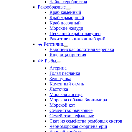
Чайка серебристая
Ракообразные
Краб каменный
Краб мраморный
Краб песочный
Морские желуди
Песчаный краб-плавунец
Рак-отшельник клинабарий
🐢 Рептилии
Европейская болотная черепаха
Ящерица прыткая
🐟 Рыбы
Атерина
Голая песчанка
Зеленушка
Каменный окунь
Ласточка
Морская лисица
Морская собачка Звонимира
Морской кот
Семейство бычковые
Семейство кефалевые
Скат из семейства ромбовых скатов
Черноморская скорпена-ёрш
Черный горбыль