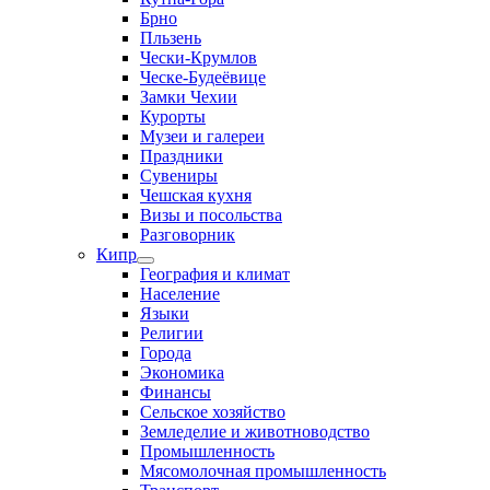
Брно
Пльзень
Чески-Крумлов
Ческе-Будеёвице
Замки Чехии
Курорты
Музеи и галереи
Праздники
Сувениры
Чешская кухня
Визы и посольства
Разговорник
Кипр
География и климат
Население
Языки
Религии
Города
Экономика
Финансы
Сельское хозяйство
Земледелие и животноводство
Промышленность
Мясомолочная промышленность