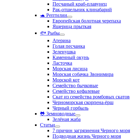
Песчаный краб-плавунец
Рак-отшельник клинабарий
🐢 Рептилии
Европейская болотная черепаха
Ящерица прыткая
🐟 Рыбы
Атерина
Голая песчанка
Зеленушка
Каменный окунь
Ласточка
Морская лисица
Морская собачка Звонимира
Морской кот
Семейство бычковые
Семейство кефалевые
Скат из семейства ромбовых скатов
Черноморская скорпена-ёрш
Черный горбыль
🐸 Земноводные
Зелёная жаба
Статьи
7 причин загрязнения Черного моря
Подводная жизнь Черного моря