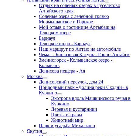
Отдых на соленых озерах в Гуселетово
Алтайского края
Соленые озера с лечебной грязью
Мормышанское и Горькое
Мой отзыв о гостинице Артыбаш на
Телецком озере
Барнаул
Телецкое озеро - Барнаул
Наш маршрут по Алтаю на автомобиле
Чемал - Бирюзовая Катунь - Горно-Алтайск
Змеиногорск - Колыванское озеро -
Колывань
Денисова пещера - Ая
Москва
Денисовский переулок, дом 24
Природный парк «Долина реки Сходни» в
Куркино
Экотропа вдоль Машкинского ручья в
Куркино
Деревья и кустарники
Цветы и травы
Животный мир
Парк и усадьба Михалково
Якутия