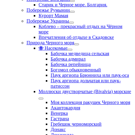
Старик и Черное море. Болгария.
Побережье Румынии
Курорт Мамая
Побережье Украины
Коблево – прекрасный отдых на Чёрном
море
Впечатления об отдыхе в Скадовске
Природа Черного моря
🐝 Насекомые
Бабочка медведица сельская
Бабочка адмирал
Бабочка репейница
Богомол обыкновенный
Паук аргиопа Брюнниха или паук-оса
Паук аргиопа дольчатая или паук-
патиссон
Моллюски двустворчатые (Bivalvia) морские
Моя коллекция ракушек Черного моря
Акантокардия
Венерка
Гастрана
Гребешок черноморский
Донакс
Донацилла