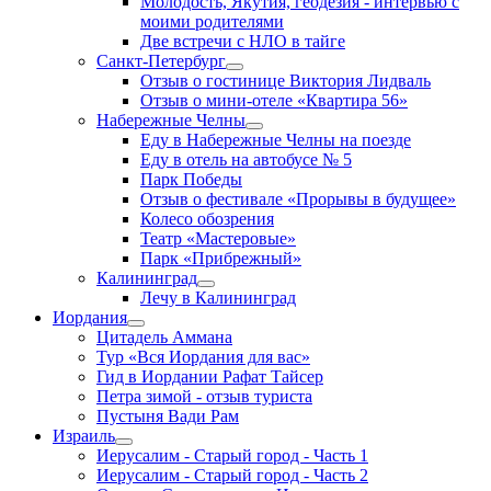
Молодость, Якутия, геодезия - интервью с
моими родителями
Две встречи с НЛО в тайге
Санкт-Петербург
Отзыв о гостинице Виктория Лидваль
Отзыв о мини-отеле «Квартира 56»
Набережные Челны
Еду в Набережные Челны на поезде
Еду в отель на автобусе № 5
Парк Победы
Отзыв о фестивале «Прорывы в будущее»
Колесо обозрения
Театр «Мастеровые»
Парк «Прибрежный»
Калининград
Лечу в Калининград
Иордания
Цитадель Аммана
Тур «Вся Иордания для вас»
Гид в Иордании Рафат Тайсер
Петра зимой - отзыв туриста
Пустыня Вади Рам
Израиль
Иерусалим - Старый город - Часть 1
Иерусалим - Старый город - Часть 2