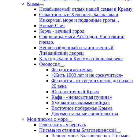
Крым
Незабываемый отдых нашей семьи в Крыму
Севастополь и Херсонес, Балаклава и
Инкерман, море и подводные гроты...
Новый Свет
Керчь - вечный город
Сокровища мыса Ай-Тодор. Ласточкино
гнездо.
Непревзойденный и таинственный
Ливадийский дворец
Как отдыхали в Крыму в прошлом веке
Феодосия
Феодосия античная
«Жить 1000 лет и не соскучиться»
Феодосия - от средних веков до начала
20 века
Юго-восточный Крым
Кафа - «ненасытная пучина»
Художники-«киммерийцы»
Восточное побережье Крыма
Документальные свидетельства
Мои письма о море
Геленджик - я вернусь
Письма из станицы Благовещенской
Черное море, Благовещенка. Письмо