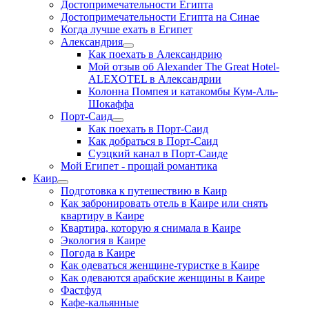
Достопримечательности Египта
Достопримечательности Египта на Синае
Когда лучше ехать в Египет
Александрия
Как поехать в Александрию
Мой отзыв об Alexander The Great Hotel-
ALEXOTEL в Александрии
Колонна Помпея и катакомбы Кум-Аль-
Шокаффа
Порт-Саид
Как поехать в Порт-Саид
Как добраться в Порт-Саид
Суэцкий канал в Порт-Саиде
Мой Египет - прощай романтика
Каир
Подготовка к путешествию в Каир
Как забронировать отель в Каире или снять
квартиру в Каире
Квартира, которую я снимала в Каире
Экология в Каире
Погода в Каире
Как одеваться женщине-туристке в Каире
Как одеваются арабские женщины в Каире
Фастфуд
Кафе-кальянные