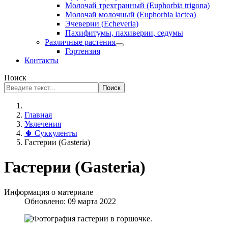
Молочай трехгранный (Euphorbia trigona)
Молочай молочный (Euphorbia lactea)
Эчеверии (Echeveria)
Пахифитумы, пахиверии, седумы
Различные растения
Гортензия
Контакты
Поиск
Поиск
Главная
Увлечения
🌵 Суккуленты
Гастерии (Gasteria)
Гастерии (Gasteria)
Информация о материале
Обновлено: 09 марта 2022