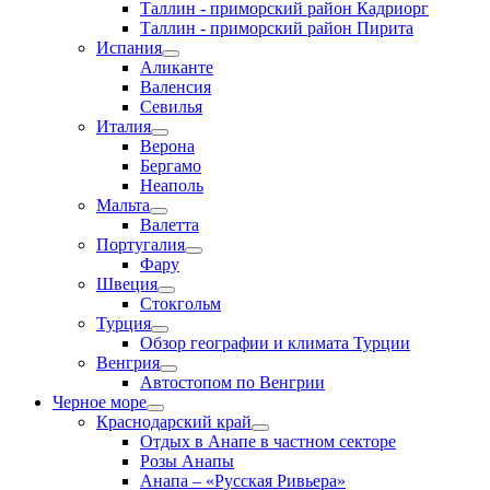
Таллин - приморский район Кадриорг
Таллин - приморский район Пирита
Испания
Аликанте
Валенсия
Севилья
Италия
Верона
Бергамо
Неаполь
Мальта
Валетта
Португалия
Фару
Швеция
Стокгольм
Турция
Обзор географии и климата Турции
Венгрия
Автостопом по Венгрии
Черное море
Краснодарский край
Отдых в Анапе в частном секторе
Розы Анапы
Анапа – «Русская Ривьера»