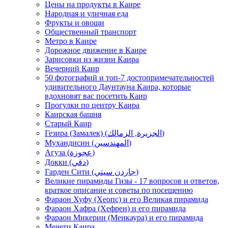
Цены на продукты в Каире
Народная и уличная еда
Фрукты и овощи
Общественный транспорт
Метро в Каире
Дорожное движение в Каире
Зарисовки из жизни Каира
Вечерний Каир
50 фотографий и топ-7 достопримечательностей
удивительного Даунтауна Каира, которые
вдохновят вас посетить Каир
Прогулки по центру Каира
Каирская башня
Старый Каир
Гезира (Замалек) (الجزيرة, الزمالك)
Мухандисин (المهندسين)
Агуза (عجوزة)
Докки (دقي)
Гарден Сити (جاردن سيتي)
Великие пирамиды Гизы - 17 вопросов и ответов,
краткое описание и советы по посещению
Фараон Хуфу (Хеопс) и его Великая пирамида
Фараон Хафра (Хефрен) и его пирамида
Фараон Микерин (Менкаура) и его пирамида
Мечети Каира