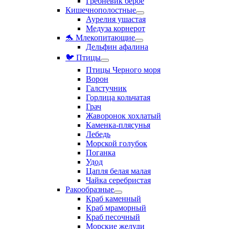
Гребневик берое
Кишечнополостные
Аурелия ушастая
Медуза корнерот
🐬 Млекопитающие
Дельфин афалина
🐦 Птицы
Птицы Черного моря
Ворон
Галстучник
Горлица кольчатая
Грач
Жаворонок хохлатый
Каменка-плясунья
Лебедь
Морской голубок
Поганка
Удод
Цапля белая малая
Чайка серебристая
Ракообразные
Краб каменный
Краб мраморный
Краб песочный
Морские желуди