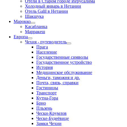
Отели в Старом городе Иерусалима
Холодный январь в Нетании
Отель Galil в Нетании
Шакшука
Марокко
Касабланка
Марракеш
Европа
Чехия - путеводитель
Прага
Население
Государственные символы
Государственное устройство
История
Медицинское обслуживание
Деньги, таможня и др.
Почта, связь, справки
Гостиницы
Транспорт
Кутна-Гора
Брно
Пльзень
Чески-Крумлов
Ческе-Будеёвице
Замки Чехии