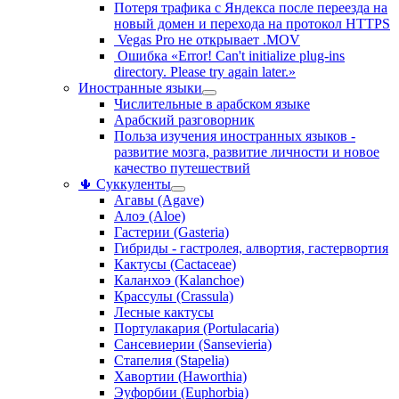
Потеря трафика с Яндекса после переезда на
новый домен и перехода на протокол HTTPS
Vegas Pro не открывает .MOV
Ошибка «Error! Can't initialize plug-ins
directory. Please try again later.»
Иностранные языки
Числительные в арабском языке
Арабский разговорник
Польза изучения иностранных языков -
развитие мозга, развитие личности и новое
качество путешествий
🌵 Суккуленты
Агавы (Agave)
Алоэ (Aloe)
Гастерии (Gasteria)
Гибриды - гастролея, алвортия, гастервортия
Кактусы (Cactaceae)
Каланхоэ (Kalanchoe)
Крассулы (Crassula)
Лесные кактусы
Портулакария (Portulacaria)
Сансевиерии (Sansevieria)
Стапелия (Stapelia)
Хавортии (Haworthia)
Эуфорбии (Euphorbia)