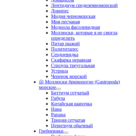
Лентидиум средиземноморский
Лорипес
Мидия черноморская
Мия песчаная
Модиола фасолевидная
Моллюски, которые я не смогла
определить
Питар рыжий
Полититапес
Сердцевидка
Скафарка неравная
Спизула треугольная
Устрица
Черенок морской
🐚 Моллюски брюхоногие (Gastropoda)
морские
Биттиум сетчатый
Гибула
Китайская шапочка
Нана
Рапана
Триция сетчатая
Церитиум обычный
Гребневики