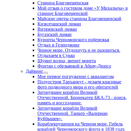
Станица Благовещенская
Мой отзыв о гостевом доме «У Михалыча» в
станице Благовещенской
Майские цветы станицы Благовещенской
Кизилташский лиман
Витязевский лиман
Бугазский лиман
Курорты Черноморского побережья
Отдых в Геленджике
Черное море. Отдохнуть и не разориться.
Отдыхаем в Сукко
Шумит волна, звенит монета
Фонтан с обезьянкой в Абрау-Дюрсо
Дайвинг
Мое первое погружение с аквалангом
Полуостров Тарханкут - делаем красивые
фото подводного мира и его обитателей
Затонувшие корабли Великой
Отечественной. Бронекатер БКА-73 - поиск,
память и воссоздание.
Затонувшие корабли Великой
Отечественной. Танкер «Валериан
Куйбышев».
Кораблекрушения на Черном море. Гибель
кораблей Черноморского флота в 1838 году.