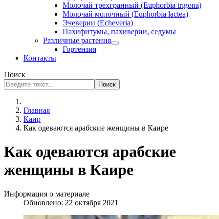
Молочай трехгранный (Euphorbia trigona)
Молочай молочный (Euphorbia lactea)
Эчеверии (Echeveria)
Пахифитумы, пахиверии, седумы
Различные растения
Гортензия
Контакты
Поиск
Поиск
Главная
Каир
Как одеваются арабские женщины в Каире
Как одеваются арабские
женщины в Каире
Информация о материале
Обновлено: 22 октября 2021