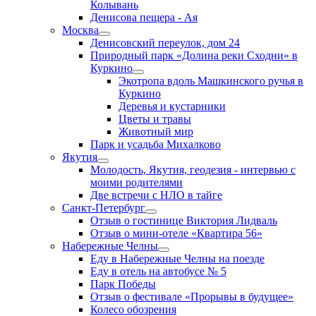
Колывань
Денисова пещера - Ая
Москва
Денисовский переулок, дом 24
Природный парк «Долина реки Сходни» в
Куркино
Экотропа вдоль Машкинского ручья в
Куркино
Деревья и кустарники
Цветы и травы
Животный мир
Парк и усадьба Михалково
Якутия
Молодость, Якутия, геодезия - интервью с
моими родителями
Две встречи с НЛО в тайге
Санкт-Петербург
Отзыв о гостинице Виктория Лидваль
Отзыв о мини-отеле «Квартира 56»
Набережные Челны
Еду в Набережные Челны на поезде
Еду в отель на автобусе № 5
Парк Победы
Отзыв о фестивале «Прорывы в будущее»
Колесо обозрения