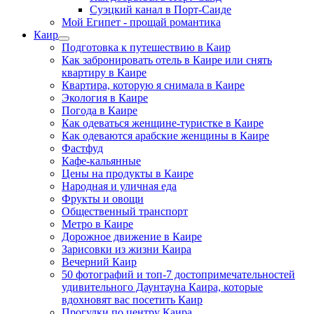
Суэцкий канал в Порт-Саиде
Мой Египет - прощай романтика
Каир
Подготовка к путешествию в Каир
Как забронировать отель в Каире или снять
квартиру в Каире
Квартира, которую я снимала в Каире
Экология в Каире
Погода в Каире
Как одеваться женщине-туристке в Каире
Как одеваются арабские женщины в Каире
Фастфуд
Кафе-кальянные
Цены на продукты в Каире
Народная и уличная еда
Фрукты и овощи
Общественный транспорт
Метро в Каире
Дорожное движение в Каире
Зарисовки из жизни Каира
Вечерний Каир
50 фотографий и топ-7 достопримечательностей
удивительного Даунтауна Каира, которые
вдохновят вас посетить Каир
Прогулки по центру Каира