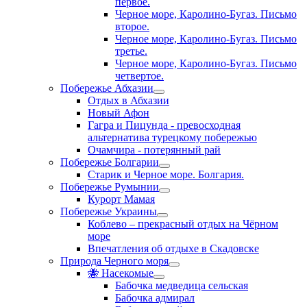
первое.
Черное море, Каролино-Бугаз. Письмо
второе.
Черное море, Каролино-Бугаз. Письмо
третье.
Черное море, Каролино-Бугаз. Письмо
четвертое.
Побережье Абхазии
Отдых в Абхазии
Новый Афон
Гагра и Пицунда - превосходная
альтернатива турецкому побережью
Очамчира - потерянный рай
Побережье Болгарии
Старик и Черное море. Болгария.
Побережье Румынии
Курорт Мамая
Побережье Украины
Коблево – прекрасный отдых на Чёрном
море
Впечатления об отдыхе в Скадовске
Природа Черного моря
🐝 Насекомые
Бабочка медведица сельская
Бабочка адмирал