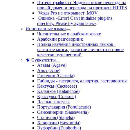
Потеря трафика с Яндекса после переезда на
новый домен и перехода на протокол HTTPS
Vegas Pro не открывает .MOV
Ошибка «Error! Can't initialize plug-ins
directory. Please try again later.»
Иностранные языки
Числительные в арабском языке
Арабский разговорник
Польза изучения иностранных языков -
развитие мозга, развитие личности и новое
качество путешествий
🌵 Суккуленты
Агавы (Agave)
Алоэ (Aloe)
Гастерии (Gasteria)
Гибриды - гастролея, алвортия, гастервортия
Кактусы (Cactaceae)
Каланхоэ (Kalanchoe)
Крассулы (Crassula)
Лесные кактусы
Портулакария (Portulacaria)
Сансевиерии (Sansevieria)
Стапелия (Stapelia)
Хавортии (Haworthia)
Эуфорбии (Euphorbia)