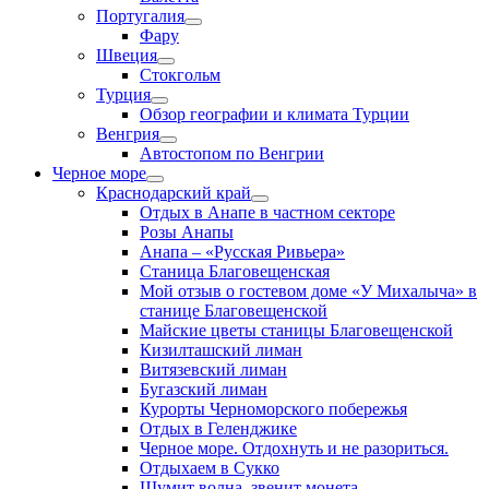
Португалия
Фару
Швеция
Стокгольм
Турция
Обзор географии и климата Турции
Венгрия
Автостопом по Венгрии
Черное море
Краснодарский край
Отдых в Анапе в частном секторе
Розы Анапы
Анапа – «Русская Ривьера»
Станица Благовещенская
Мой отзыв о гостевом доме «У Михалыча» в
станице Благовещенской
Майские цветы станицы Благовещенской
Кизилташский лиман
Витязевский лиман
Бугазский лиман
Курорты Черноморского побережья
Отдых в Геленджике
Черное море. Отдохнуть и не разориться.
Отдыхаем в Сукко
Шумит волна, звенит монета