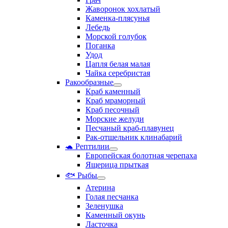
Жаворонок хохлатый
Каменка-плясунья
Лебедь
Морской голубок
Поганка
Удод
Цапля белая малая
Чайка серебристая
Ракообразные
Краб каменный
Краб мраморный
Краб песочный
Морские желуди
Песчаный краб-плавунец
Рак-отшельник клинабарий
🐢 Рептилии
Европейская болотная черепаха
Ящерица прыткая
🐟 Рыбы
Атерина
Голая песчанка
Зеленушка
Каменный окунь
Ласточка