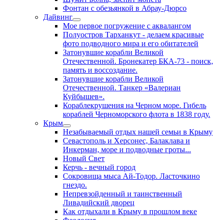
Фонтан с обезьянкой в Абрау-Дюрсо
Дайвинг
Мое первое погружение с аквалангом
Полуостров Тарханкут - делаем красивые
фото подводного мира и его обитателей
Затонувшие корабли Великой
Отечественной. Бронекатер БКА-73 - поиск,
память и воссоздание.
Затонувшие корабли Великой
Отечественной. Танкер «Валериан
Куйбышев».
Кораблекрушения на Черном море. Гибель
кораблей Черноморского флота в 1838 году.
Крым
Незабываемый отдых нашей семьи в Крыму
Севастополь и Херсонес, Балаклава и
Инкерман, море и подводные гроты...
Новый Свет
Керчь - вечный город
Сокровища мыса Ай-Тодор. Ласточкино
гнездо.
Непревзойденный и таинственный
Ливадийский дворец
Как отдыхали в Крыму в прошлом веке