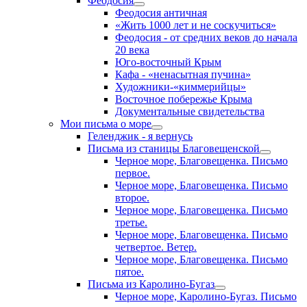
Феодосия
Феодосия античная
«Жить 1000 лет и не соскучиться»
Феодосия - от средних веков до начала
20 века
Юго-восточный Крым
Кафа - «ненасытная пучина»
Художники-«киммерийцы»
Восточное побережье Крыма
Документальные свидетельства
Мои письма о море
Геленджик - я вернусь
Письма из станицы Благовещенской
Черное море, Благовещенка. Письмо
первое.
Черное море, Благовещенка. Письмо
второе.
Черное море, Благовещенка. Письмо
третье.
Черное море, Благовещенка. Письмо
четвертое. Ветер.
Черное море, Благовещенка. Письмо
пятое.
Письма из Каролино-Бугаз
Черное море, Каролино-Бугаз. Письмо