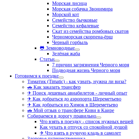
Морская лисица
Морская собачка Звонимира
Морской кот
Семейство бычковые
Семейство кефалевые
Скат из семейства ромбовых скатов
Черноморская скорпена-ёрш
Черный горбыль
🐸 Земноводные
Зелёная жаба
Статьи
7 причин загрязнения Черного моря
Подводная жизнь Черного моря
Готовимся к поездке
Тиматик (Timatic) - как узнать, нужна ли виза?
🚗 Как заказать трансфер
✈ Поиск дешевых авиабилетов - личный опыт
✈ Как добраться до аэропорта Шереметьево
✈ Как добраться из Химок в Шереметьево
🚗 Мой отзыв о трансфере Киви в Каире
Собираемся в дорогу правильно
Что взять в поездку - список нужных вещей
Как уехать в отпуск со спокойной душой
✈ Что взять в ручную кладь в самолет
Здоровье путешественника