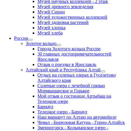
Музей научных коллекций - 2 этаж
Музей древнего земледелия
Музей Сирии
Музей художественных коллекций
Музей здоровья растений
Музей хлопка
Музей хлеба
Россия
Золотое кольцо
Города Золотого кольца России
30 главных достопримечательностей
Ярославля
Отзыв о поездке в Ярославль
Алтайский край и Республика Алтай
Отдых на соленых озерах в Гуселетово
Алтайского края
Соленые озера с лечебной грязью
Мормышанское и Горькое
Мой отзыв о гостинице Артыбаш на
Телецком озере
Барнаул
Телецкое озеро - Барнаул
Наш маршрут по Алтаю на автомобиле
Чемал - Бирюзовая Катунь - Горно-Алтайск
Змеиногорск - Колыванское озеро -