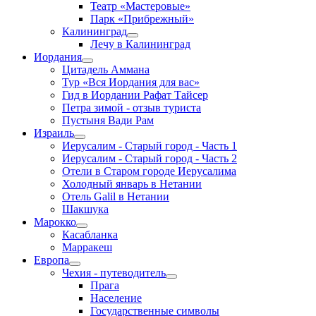
Театр «Мастеровые»
Парк «Прибрежный»
Калининград
Лечу в Калининград
Иордания
Цитадель Аммана
Тур «Вся Иордания для вас»
Гид в Иордании Рафат Тайсер
Петра зимой - отзыв туриста
Пустыня Вади Рам
Израиль
Иерусалим - Старый город - Часть 1
Иерусалим - Старый город - Часть 2
Отели в Старом городе Иерусалима
Холодный январь в Нетании
Отель Galil в Нетании
Шакшука
Марокко
Касабланка
Марракеш
Европа
Чехия - путеводитель
Прага
Население
Государственные символы