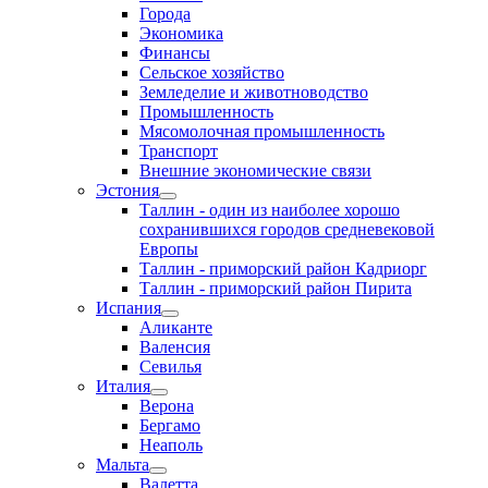
Города
Экономика
Финансы
Сельское хозяйство
Земледелие и животноводство
Промышленность
Мясомолочная промышленность
Транспорт
Внешние экономические связи
Эстония
Таллин - один из наиболее хорошо
сохранившихся городов средневековой
Европы
Таллин - приморский район Кадриорг
Таллин - приморский район Пирита
Испания
Аликанте
Валенсия
Севилья
Италия
Верона
Бергамо
Неаполь
Мальта
Валетта