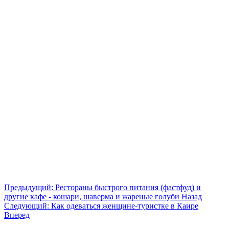
Предыдущий: Рестораны быстрого питания (фастфуд) и
другие кафе - кошари, шаверма и жареные голуби
Назад
Следующий: Как одеваться женщине-туристке в Каире
Вперед