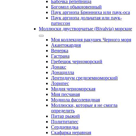
Бабочка репейница
Богомол обыкновенный
Паук аргиопа Брюнниха или паук-оса
Паук аргиопа дольчатая или паук-
патиссон
Моллюски двустворчатые (Bivalvia) морские
Моя коллекция ракушек Черного моря
Акантокардия
Венерка
Гастрана
Гребешок черноморский
Донакс
Донацилла
Лентидиум средиземноморский
Лорипес
Мидия черноморская
Мия песчаная
Модиола фасолевидная
Моллюски, которые я не смогла
определить
Питар рыжий
Полититапес
Сердцевидка
Скафарка неравная