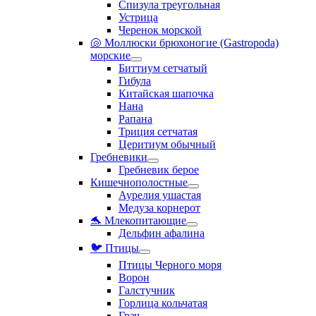
Спизула треугольная
Устрица
Черенок морской
🐚 Моллюски брюхоногие (Gastropoda)
морские
Биттиум сетчатый
Гибула
Китайская шапочка
Нана
Рапана
Триция сетчатая
Церитиум обычный
Гребневики
Гребневик берое
Кишечнополостные
Аурелия ушастая
Медуза корнерот
🐬 Млекопитающие
Дельфин афалина
🐦 Птицы
Птицы Черного моря
Ворон
Галстучник
Горлица кольчатая
Грач