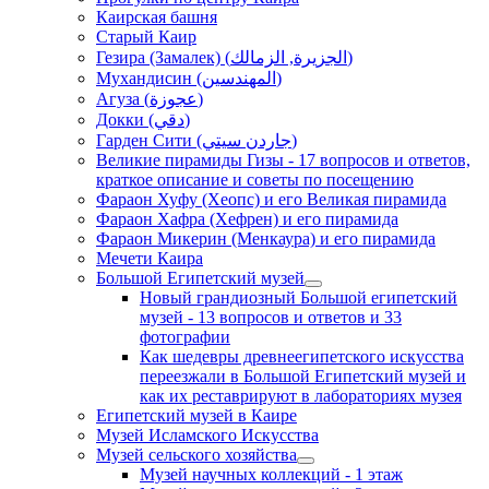
Каирская башня
Старый Каир
Гезира (Замалек) (الجزيرة, الزمالك)
Мухандисин (المهندسين)
Агуза (عجوزة)
Докки (دقي)
Гарден Сити (جاردن سيتي)
Великие пирамиды Гизы - 17 вопросов и ответов,
краткое описание и советы по посещению
Фараон Хуфу (Хеопс) и его Великая пирамида
Фараон Хафра (Хефрен) и его пирамида
Фараон Микерин (Менкаура) и его пирамида
Мечети Каира
Большой Египетский музей
Новый грандиозный Большой египетский
музей - 13 вопросов и ответов и 33
фотографии
Как шедевры древнеегипетского искусства
переезжали в Большой Египетский музей и
как их реставрируют в лабораториях музея
Египетский музей в Каире
Музей Исламского Искусства
Музей сельского хозяйства
Музей научных коллекций - 1 этаж