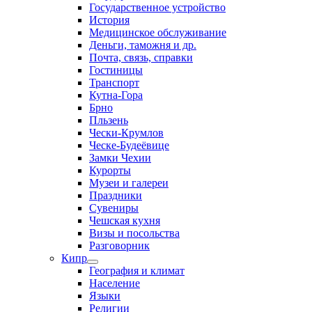
Государственное устройство
История
Медицинское обслуживание
Деньги, таможня и др.
Почта, связь, справки
Гостиницы
Транспорт
Кутна-Гора
Брно
Пльзень
Чески-Крумлов
Ческе-Будеёвице
Замки Чехии
Курорты
Музеи и галереи
Праздники
Сувениры
Чешская кухня
Визы и посольства
Разговорник
Кипр
География и климат
Население
Языки
Религии