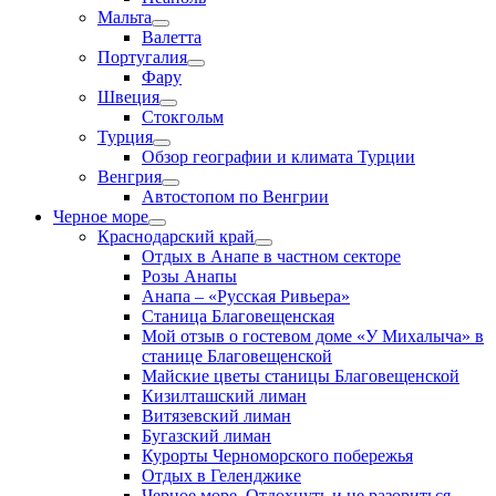
Мальта
Валетта
Португалия
Фару
Швеция
Стокгольм
Турция
Обзор географии и климата Турции
Венгрия
Автостопом по Венгрии
Черное море
Краснодарский край
Отдых в Анапе в частном секторе
Розы Анапы
Анапа – «Русская Ривьера»
Станица Благовещенская
Мой отзыв о гостевом доме «У Михалыча» в
станице Благовещенской
Майские цветы станицы Благовещенской
Кизилташский лиман
Витязевский лиман
Бугазский лиман
Курорты Черноморского побережья
Отдых в Геленджике
Черное море. Отдохнуть и не разориться.