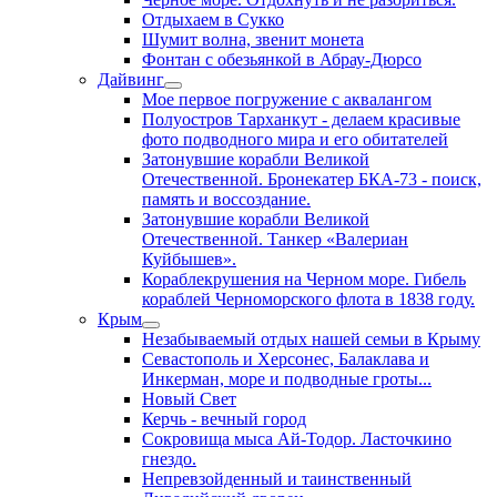
Отдыхаем в Сукко
Шумит волна, звенит монета
Фонтан с обезьянкой в Абрау-Дюрсо
Дайвинг
Мое первое погружение с аквалангом
Полуостров Тарханкут - делаем красивые
фото подводного мира и его обитателей
Затонувшие корабли Великой
Отечественной. Бронекатер БКА-73 - поиск,
память и воссоздание.
Затонувшие корабли Великой
Отечественной. Танкер «Валериан
Куйбышев».
Кораблекрушения на Черном море. Гибель
кораблей Черноморского флота в 1838 году.
Крым
Незабываемый отдых нашей семьи в Крыму
Севастополь и Херсонес, Балаклава и
Инкерман, море и подводные гроты...
Новый Свет
Керчь - вечный город
Сокровища мыса Ай-Тодор. Ласточкино
гнездо.
Непревзойденный и таинственный