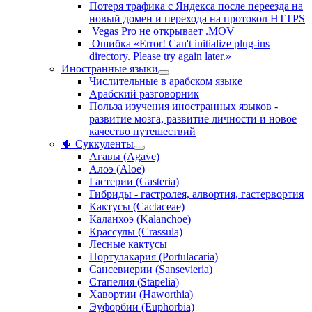
Потеря трафика с Яндекса после переезда на
новый домен и перехода на протокол HTTPS
Vegas Pro не открывает .MOV
Ошибка «Error! Can't initialize plug-ins
directory. Please try again later.»
Иностранные языки
Числительные в арабском языке
Арабский разговорник
Польза изучения иностранных языков -
развитие мозга, развитие личности и новое
качество путешествий
🌵 Суккуленты
Агавы (Agave)
Алоэ (Aloe)
Гастерии (Gasteria)
Гибриды - гастролея, алвортия, гастервортия
Кактусы (Cactaceae)
Каланхоэ (Kalanchoe)
Крассулы (Crassula)
Лесные кактусы
Портулакария (Portulacaria)
Сансевиерии (Sansevieria)
Стапелия (Stapelia)
Хавортии (Haworthia)
Эуфорбии (Euphorbia)