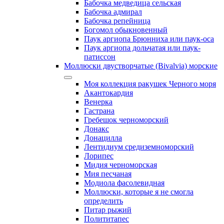
Бабочка медведица сельская
Бабочка адмирал
Бабочка репейница
Богомол обыкновенный
Паук аргиопа Брюнниха или паук-оса
Паук аргиопа дольчатая или паук-
патиссон
Моллюски двустворчатые (Bivalvia) морские
Моя коллекция ракушек Черного моря
Акантокардия
Венерка
Гастрана
Гребешок черноморский
Донакс
Донацилла
Лентидиум средиземноморский
Лорипес
Мидия черноморская
Мия песчаная
Модиола фасолевидная
Моллюски, которые я не смогла
определить
Питар рыжий
Полититапес