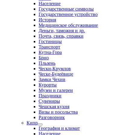
Население
Государственные символы
Государственное устройство
История
Медицинское обслуживание
Деньги, таможня и др.
Почта, связь, справки
Гостиницы
Транспорт
Кутна-Гора
Брно
Пльзень
Чески-Крумлов
Ческе-Будеёвице
Замки Чехии
Курорты
Музеи и галереи
Праздники
Сувениры
Чешская кухня
Визы и посольства
Разговорник
Кипр
География и климат
Население