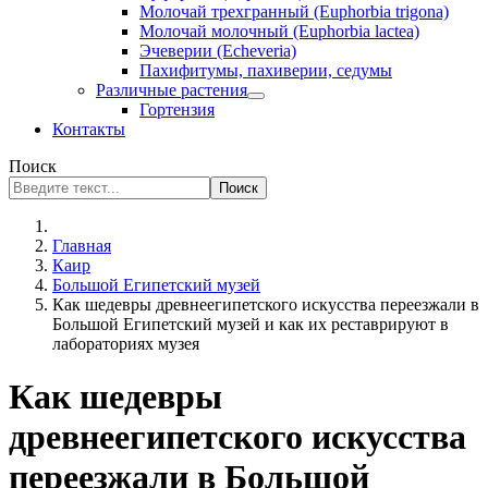
Молочай трехгранный (Euphorbia trigona)
Молочай молочный (Euphorbia lactea)
Эчеверии (Echeveria)
Пахифитумы, пахиверии, седумы
Различные растения
Гортензия
Контакты
Поиск
Поиск
Главная
Каир
Большой Египетский музей
Как шедевры древнеегипетского искусства переезжали в
Большой Египетский музей и как их реставрируют в
лабораториях музея
Как шедевры
древнеегипетского искусства
переезжали в Большой