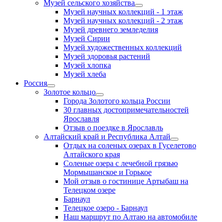
Музей сельского хозяйства
Музей научных коллекций - 1 этаж
Музей научных коллекций - 2 этаж
Музей древнего земледелия
Музей Сирии
Музей художественных коллекций
Музей здоровья растений
Музей хлопка
Музей хлеба
Россия
Золотое кольцо
Города Золотого кольца России
30 главных достопримечательностей
Ярославля
Отзыв о поездке в Ярославль
Алтайский край и Республика Алтай
Отдых на соленых озерах в Гуселетово
Алтайского края
Соленые озера с лечебной грязью
Мормышанское и Горькое
Мой отзыв о гостинице Артыбаш на
Телецком озере
Барнаул
Телецкое озеро - Барнаул
Наш маршрут по Алтаю на автомобиле