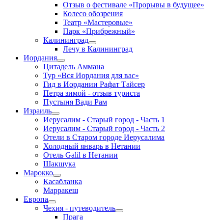
Отзыв о фестивале «Прорывы в будущее»
Колесо обозрения
Театр «Мастеровые»
Парк «Прибрежный»
Калининград
Лечу в Калининград
Иордания
Цитадель Аммана
Тур «Вся Иордания для вас»
Гид в Иордании Рафат Тайсер
Петра зимой - отзыв туриста
Пустыня Вади Рам
Израиль
Иерусалим - Старый город - Часть 1
Иерусалим - Старый город - Часть 2
Отели в Старом городе Иерусалима
Холодный январь в Нетании
Отель Galil в Нетании
Шакшука
Марокко
Касабланка
Марракеш
Европа
Чехия - путеводитель
Прага