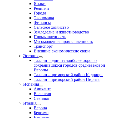
Языки
Религии
Города
Экономика
Финансы
Сельское хозяйство
Земледелие и животноводство
Промышленность
Мясомолочная промышленность
Транспорт
Внешние экономические связи
Эстония
Таллин - один из наиболее хорошо
сохранившихся городов средневековой
Европы
Таллин - приморский район Кадриорг
Таллин - приморский район Пирита
Испания
Аликанте
Валенсия
Севилья
Италия
Верона
Бергамо
Неаполь