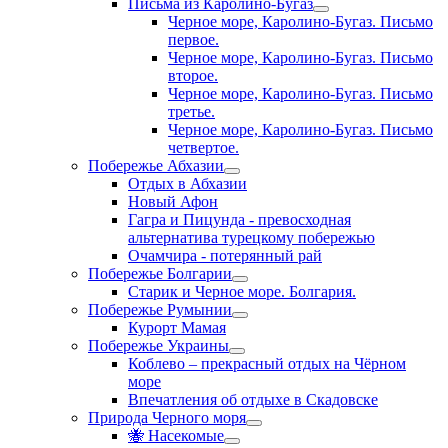
Письма из Каролино-Бугаз
Черное море, Каролино-Бугаз. Письмо
первое.
Черное море, Каролино-Бугаз. Письмо
второе.
Черное море, Каролино-Бугаз. Письмо
третье.
Черное море, Каролино-Бугаз. Письмо
четвертое.
Побережье Абхазии
Отдых в Абхазии
Новый Афон
Гагра и Пицунда - превосходная
альтернатива турецкому побережью
Очамчира - потерянный рай
Побережье Болгарии
Старик и Черное море. Болгария.
Побережье Румынии
Курорт Мамая
Побережье Украины
Коблево – прекрасный отдых на Чёрном
море
Впечатления об отдыхе в Скадовске
Природа Черного моря
🐝 Насекомые