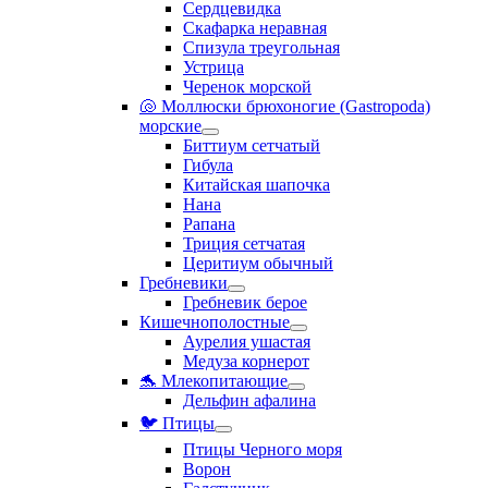
Сердцевидка
Скафарка неравная
Спизула треугольная
Устрица
Черенок морской
🐚 Моллюски брюхоногие (Gastropoda)
морские
Биттиум сетчатый
Гибула
Китайская шапочка
Нана
Рапана
Триция сетчатая
Церитиум обычный
Гребневики
Гребневик берое
Кишечнополостные
Аурелия ушастая
Медуза корнерот
🐬 Млекопитающие
Дельфин афалина
🐦 Птицы
Птицы Черного моря
Ворон