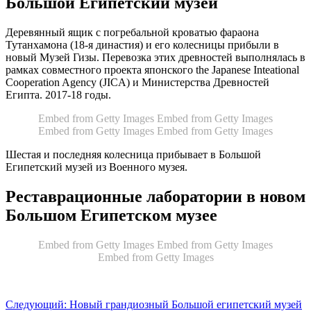
Большой Египетский музей
Деревянный ящик с погребальной кроватью фараона
Тутанхамона (18-я династия) и его колесницы прибыли в
новый Музей Гизы. Перевозка этих древностей выполнялась в
рамках совместного проекта японского the Japanese Inteational
Cooperation Agency (JICA) и Министерства Древностей
Египта. 2017-18 годы.
Embed from Getty Images
Embed from Getty Images
Embed from Getty Images
Embed from Getty Images
Шестая и последняя колесница прибывает в Большой
Египетский музей из Военного музея.
Реставрационные лаборатории в новом
Большом Египетском музее
Embed from Getty Images
Embed from Getty Images
Embed from Getty Images
Следующий: Новый грандиозный Большой египетский музей