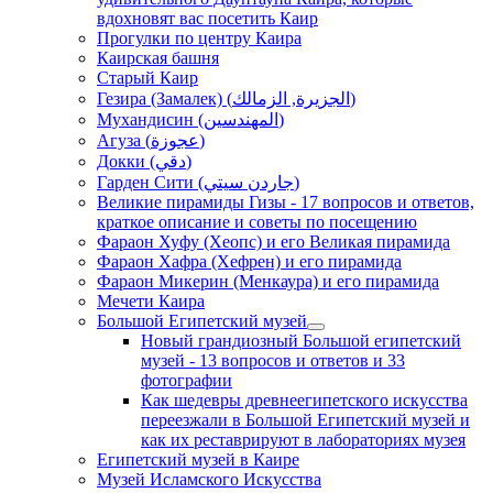
вдохновят вас посетить Каир
Прогулки по центру Каира
Каирская башня
Старый Каир
Гезира (Замалек) (الجزيرة, الزمالك)
Мухандисин (المهندسين)
Агуза (عجوزة)
Докки (دقي)
Гарден Сити (جاردن سيتي)
Великие пирамиды Гизы - 17 вопросов и ответов,
краткое описание и советы по посещению
Фараон Хуфу (Хеопс) и его Великая пирамида
Фараон Хафра (Хефрен) и его пирамида
Фараон Микерин (Менкаура) и его пирамида
Мечети Каира
Большой Египетский музей
Новый грандиозный Большой египетский
музей - 13 вопросов и ответов и 33
фотографии
Как шедевры древнеегипетского искусства
переезжали в Большой Египетский музей и
как их реставрируют в лабораториях музея
Египетский музей в Каире
Музей Исламского Искусства