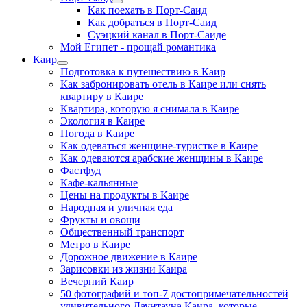
Как поехать в Порт-Саид
Как добраться в Порт-Саид
Суэцкий канал в Порт-Саиде
Мой Египет - прощай романтика
Каир
Подготовка к путешествию в Каир
Как забронировать отель в Каире или снять
квартиру в Каире
Квартира, которую я снимала в Каире
Экология в Каире
Погода в Каире
Как одеваться женщине-туристке в Каире
Как одеваются арабские женщины в Каире
Фастфуд
Кафе-кальянные
Цены на продукты в Каире
Народная и уличная еда
Фрукты и овощи
Общественный транспорт
Метро в Каире
Дорожное движение в Каире
Зарисовки из жизни Каира
Вечерний Каир
50 фотографий и топ-7 достопримечательностей
удивительного Даунтауна Каира, которые