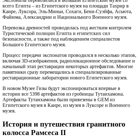
Экспонаты перевозились в Большой Египетский музей со
всего Египта – из Египетского музея на площади Тахрир в
Каире, Луксора, Эль-Миньи, Сохаги, Бени-Суэйфа, Асьюта,
Файюма, Александрии и Национального Военного музея.
Перевозка древностей проводилась под жестким контролем
Туристической полиции Египта и египетских сил
безопасности, а также под наблюдением специалистов
Большого Египетского музея.
Процесс передачи экспонатов проводился в несколько этапов,
включая 3D-изображения, радиолокационное обследование и
начальный этап реставрации некоторых артефактов. Многие
памятники сразу перемещались в специализированные
реставрационные лаборатории нового Египетского музея.
В новом Музее Гизы будут экспонироваться впервые в
истории все 5398 артефактов из гробницы Тутанхамона.
Артефакты Тутанхамона были привезены в GEM из
Египетского музея в Каире, из музея в Луксоре и Военного
музея.
История и путешествия гранитного
колосса Рамсеса II