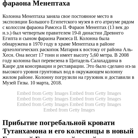
фараона Менептаха
Колонна Менептаха заняла свое постоянное место в
экспозиции Большого Египетского музея в его атриуме рядом
с колоссом фараона Рамсеса II. Фараон Менептах (13 век до
н.э.) был четвертым правителем 19-й династии Древнего
Египта и сыном фараона Рамзеса II. Колонна была
обнаружена в 1970 году в храме Менептаха в районе
археологических раскопок Матария к востоку от района Аль-
Хесн. Она весит 17 тонн и имеет высоту 5,60 метра. В 2008
году колонна был перевезена в Цитадель Салахаддина в
Каире для консервации и реставрации. Это было сделано из-за
высокого уровня грунтовых вод в окружающем колонну
жилом районе. Колонну погрузили на грузовик и доставили в
Музей Гизы. 10 марта, 2018.
Embed from Getty Images
Embed from Getty Images
Embed from Getty Images
Embed from Getty Images
Embed from Getty Images
Embed from Getty Images
Embed from Getty Images
Прибытие погребальной кровати
Тутанхамона и его колесницы в новый