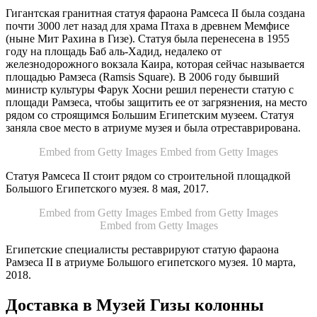
Гигантская гранитная статуя фараона Рамсеса II была создана
почти 3000 лет назад для храма Птаха в древнем Мемфисе
(ныне Мит Рахина в Гизе). Статуя была перенесена в 1955
году на площадь Баб аль-Хадид, недалеко от
железнодорожного вокзала Каира, которая сейчас называется
площадью Рамзеса (Ramsis Square). В 2006 году бывший
министр культуры Фарук Хосни решил перенести статую с
площади Рамзеса, чтобы защитить ее от загрязнения, на место
рядом со строящимся Большим Египетским музеем. Статуя
заняла свое место в атриуме музея и была отреставрирована.
Embed from Getty Images
Embed from Getty Images
Статуя Рамсеса II стоит рядом со строительной площадкой
Большого Египетского музея. 8 мая, 2017.
Embed from Getty Images
Embed from Getty Images
Embed from Getty Images
Египетские специалисты реставрируют статую фараона
Рамзеса II в атриуме Большого египетского музея. 10 марта,
2018.
Доставка в Музей Гизы колонны