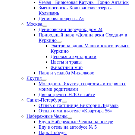
Чемал - Бирюзовая Катунь - Горно-Алтайск
Змеиногорск - Колыванское озеро -
Колывань
Денисова пещера - Ая
Москва
Денисовский переулок, дом 24
Природный парк «Долина реки Сходни» в
Куркино
Экотропа вдоль Машкинского ручья в
Куркино
Деревья и кустарники
Цветы и травы
Животный мир
Парк и усадьба Михалково
Якутия
Молодость, Якутия, геодезия - интервью с
моими родителями
Две встречи с НЛО в тайге
Санкт-Петербург
Отзыв о гостинице Виктория Лидваль
Отзыв о мини-отеле «Квартира 56»
Набережные Челны
Еду в Набережные Челны на поезде
Еду в отель на автобусе № 5
Парк Победы