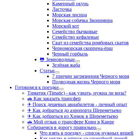
Каменный окунь
Ласточка
Морская лисица
Морская собачка Звонимира
Морской кот
Семейство бычковые
Семейство кефалевые
Скат из семейства ромбовых скатов
Черноморская скорпена-ёрш
Черный горбыль
🐸 Земноводные
Зелёная жаба
Статьи
7 причин загрязнения Черного моря
Подводная жизнь Черного моря
Готовимся к поездке
Тиматик (Timatic) - как узнать, нужна ли виза?
🚗 Как заказать трансфер
✈ Поиск дешевых авиабилетов - личный опыт
✈ Как добраться до аэропорта Шереметьево
✈ Как добраться из Химок в Шереметьево
🚗 Мой отзыв о трансфере Киви в Каире
Собираемся в дорогу правильно
Что взять в поездку - список нужных вещей
Как уехать в отпуск со спокойной душой