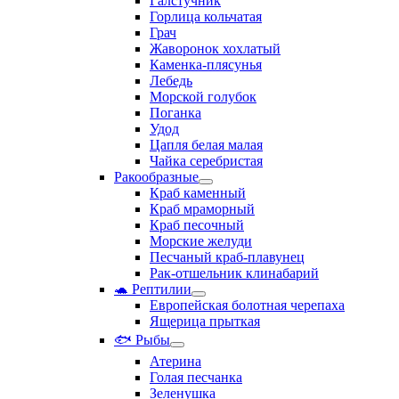
Галстучник
Горлица кольчатая
Грач
Жаворонок хохлатый
Каменка-плясунья
Лебедь
Морской голубок
Поганка
Удод
Цапля белая малая
Чайка серебристая
Ракообразные
Краб каменный
Краб мраморный
Краб песочный
Морские желуди
Песчаный краб-плавунец
Рак-отшельник клинабарий
🐢 Рептилии
Европейская болотная черепаха
Ящерица прыткая
🐟 Рыбы
Атерина
Голая песчанка
Зеленушка