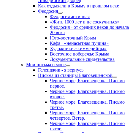
Ливадийский дворец
Как отдыхали в Крыму в прошлом веке
Феодосия
Феодосия античная
«Жить 1000 лет и не соскучиться»
Феодосия - от средних веков до начала
20 века
Юго-восточный Крым
Кафа - «ненасытная пучина»
Художники-«киммерийцы»
Восточное побережье Крыма
Документальные свидетельства
Мои письма о море
Геленджик - я вернусь
Письма из станицы Благовещенской
Черное море, Благовещенка. Письмо
первое.
Черное море, Благовещенка. Письмо
второе.
Черное море, Благовещенка. Письмо
третье.
Черное море, Благовещенка. Письмо
четвертое. Ветер.
Черное море, Благовещенка. Письмо
пятое.