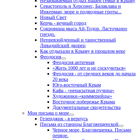
Незабываемый отдых нашей семьи в Крыму
Севастополь и Херсонес, Балаклава и
Инкерман, море и подводные гроты...
Новый Свет
Керчь - вечный город
Сокровища мыса Ай-Тодор. Ласточкино
гнездо.
Непревзойденный и таинственный
Ливадийский дворец
Как отдыхали в Крыму в прошлом веке
Феодосия
Феодосия античная
«Жить 1000 лет и не соскучиться»
Феодосия - от средних веков до начала
20 века
Юго-восточный Крым
Кафа - «ненасытная пучина»
Художники-«киммерийцы»
Восточное побережье Крыма
Документальные свидетельства
Мои письма о море
Геленджик - я вернусь
Письма из станицы Благовещенской
Черное море, Благовещенка. Письмо
первое.