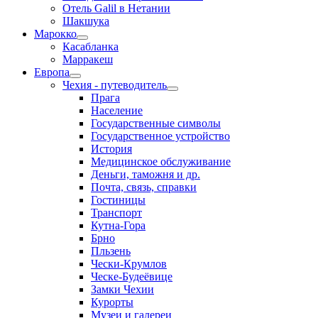
Отель Galil в Нетании
Шакшука
Марокко
Касабланка
Марракеш
Европа
Чехия - путеводитель
Прага
Население
Государственные символы
Государственное устройство
История
Медицинское обслуживание
Деньги, таможня и др.
Почта, связь, справки
Гостиницы
Транспорт
Кутна-Гора
Брно
Пльзень
Чески-Крумлов
Ческе-Будеёвице
Замки Чехии
Курорты
Музеи и галереи