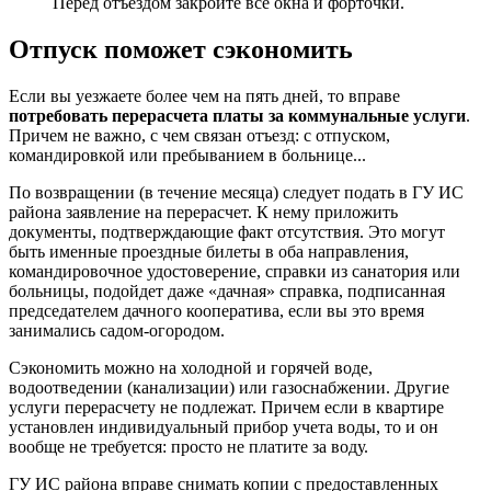
Перед отъездом закройте все окна и форточки.
Отпуск поможет сэкономить
Если вы уезжаете более чем на пять дней, то вправе
потребовать перерасчета платы за коммунальные услуги
.
Причем не важно, с чем связан отъезд: с отпуском,
командировкой или пребыванием в больнице...
По возвращении (в течение месяца) следует подать в ГУ ИС
района заявление на перерасчет. К нему приложить
документы, подтверждающие факт отсутствия. Это могут
быть именные проездные билеты в оба направления,
командировочное удостоверение, справки из санатория или
больницы, подойдет даже «дачная» справка, подписанная
председателем дачного кооператива, если вы это время
занимались садом-огородом.
Сэкономить можно на холодной и горячей воде,
водоотведении (канализации) или газоснабжении. Другие
услуги перерасчету не подлежат. Причем если в квартире
установлен индивидуальный прибор учета воды, то и он
вообще не требуется: просто не платите за воду.
ГУ ИС района вправе снимать копии с предоставленных