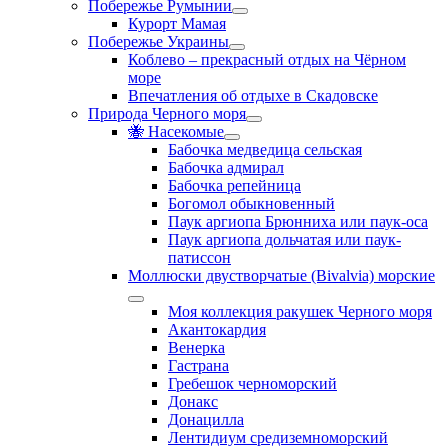
Побережье Румынии
Курорт Мамая
Побережье Украины
Коблево – прекрасный отдых на Чёрном
море
Впечатления об отдыхе в Скадовске
Природа Черного моря
🐝 Насекомые
Бабочка медведица сельская
Бабочка адмирал
Бабочка репейница
Богомол обыкновенный
Паук аргиопа Брюнниха или паук-оса
Паук аргиопа дольчатая или паук-
патиссон
Моллюски двустворчатые (Bivalvia) морские
Моя коллекция ракушек Черного моря
Акантокардия
Венерка
Гастрана
Гребешок черноморский
Донакс
Донацилла
Лентидиум средиземноморский