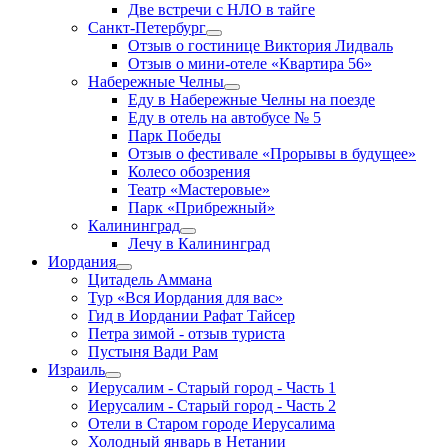
Две встречи с НЛО в тайге
Санкт-Петербург
Отзыв о гостинице Виктория Лидваль
Отзыв о мини-отеле «Квартира 56»
Набережные Челны
Еду в Набережные Челны на поезде
Еду в отель на автобусе № 5
Парк Победы
Отзыв о фестивале «Прорывы в будущее»
Колесо обозрения
Театр «Мастеровые»
Парк «Прибрежный»
Калининград
Лечу в Калининград
Иордания
Цитадель Аммана
Тур «Вся Иордания для вас»
Гид в Иордании Рафат Тайсер
Петра зимой - отзыв туриста
Пустыня Вади Рам
Израиль
Иерусалим - Старый город - Часть 1
Иерусалим - Старый город - Часть 2
Отели в Старом городе Иерусалима
Холодный январь в Нетании