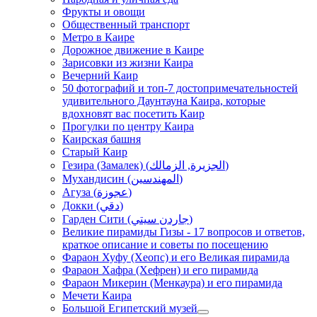
Фрукты и овощи
Общественный транспорт
Метро в Каире
Дорожное движение в Каире
Зарисовки из жизни Каира
Вечерний Каир
50 фотографий и топ-7 достопримечательностей
удивительного Даунтауна Каира, которые
вдохновят вас посетить Каир
Прогулки по центру Каира
Каирская башня
Старый Каир
Гезира (Замалек) (الجزيرة, الزمالك)
Мухандисин (المهندسين)
Агуза (عجوزة)
Докки (دقي)
Гарден Сити (جاردن سيتي)
Великие пирамиды Гизы - 17 вопросов и ответов,
краткое описание и советы по посещению
Фараон Хуфу (Хеопс) и его Великая пирамида
Фараон Хафра (Хефрен) и его пирамида
Фараон Микерин (Менкаура) и его пирамида
Мечети Каира
Большой Египетский музей