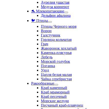
Аурелия ушастая
Медуза корнерот
🐬 Млекопитающие
Дельфин афалина
🐦 Птицы
Птицы Черного моря
Ворон
Галстучник
Горлица кольчатая
Грач
Жаворонок хохлатый
Каменка-плясунья
Лебедь
Морской голубок
Поганка
Удод
Цапля белая малая
Чайка серебристая
Ракообразные
Краб каменный
Краб мраморный
Краб песочный
Морские желуди
Песчаный краб-плавунец