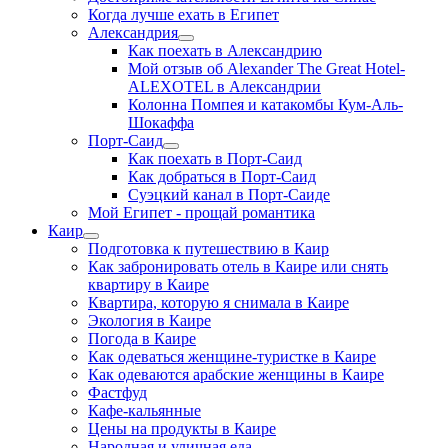
Когда лучше ехать в Египет
Александрия
Как поехать в Александрию
Мой отзыв об Alexander The Great Hotel-
ALEXOTEL в Александрии
Колонна Помпея и катакомбы Кум-Аль-
Шокаффа
Порт-Саид
Как поехать в Порт-Саид
Как добраться в Порт-Саид
Суэцкий канал в Порт-Саиде
Мой Египет - прощай романтика
Каир
Подготовка к путешествию в Каир
Как забронировать отель в Каире или снять
квартиру в Каире
Квартира, которую я снимала в Каире
Экология в Каире
Погода в Каире
Как одеваться женщине-туристке в Каире
Как одеваются арабские женщины в Каире
Фастфуд
Кафе-кальянные
Цены на продукты в Каире
Народная и уличная еда