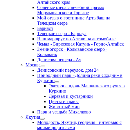
Алтайского края
Соленые озера с лечебной грязью
Мормышанское и Горькое
Мой отзыв о гостинице Артыбаш на
Телецком озере
Барнаул
Телецкое озеро - Барнаул
Наш маршрут по Алтаю на автомобиле
Чемал - Бирюзовая Катунь - Горно-Алтайск
Змеиногорск - Колыванское озеро -
Колывань
Денисова пещера - Ая
Москва
Денисовский переулок, дом 24
Природный парк «Долина реки Сходни» в
Куркино
Экотропа вдоль Машкинского ручья в
Куркино
Деревья и кустарники
Цветы и травы
Животный мир
Парк и усадьба Михалково
Якутия
Молодость, Якутия, геодезия - интервью с
моими родителями