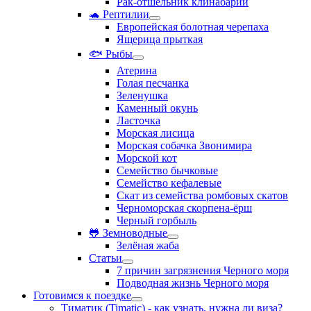
Рак-отшельник клинабарий
🐢 Рептилии
Европейская болотная черепаха
Ящерица прыткая
🐟 Рыбы
Атерина
Голая песчанка
Зеленушка
Каменный окунь
Ласточка
Морская лисица
Морская собачка Звонимира
Морской кот
Семейство бычковые
Семейство кефалевые
Скат из семейства ромбовых скатов
Черноморская скорпена-ёрш
Черный горбыль
🐸 Земноводные
Зелёная жаба
Статьи
7 причин загрязнения Черного моря
Подводная жизнь Черного моря
Готовимся к поездке
Тиматик (Timatic) - как узнать, нужна ли виза?