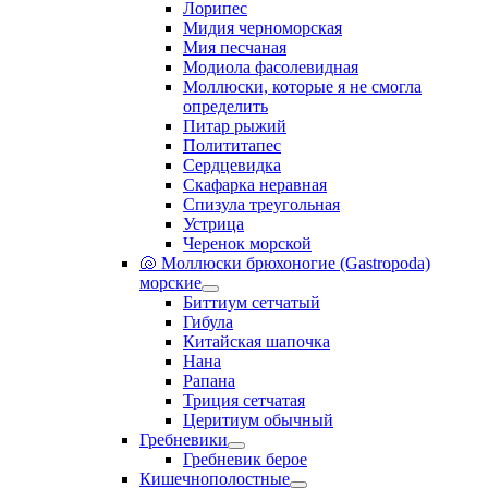
Лорипес
Мидия черноморская
Мия песчаная
Модиола фасолевидная
Моллюски, которые я не смогла
определить
Питар рыжий
Полититапес
Сердцевидка
Скафарка неравная
Спизула треугольная
Устрица
Черенок морской
🐚 Моллюски брюхоногие (Gastropoda)
морские
Биттиум сетчатый
Гибула
Китайская шапочка
Нана
Рапана
Триция сетчатая
Церитиум обычный
Гребневики
Гребневик берое
Кишечнополостные