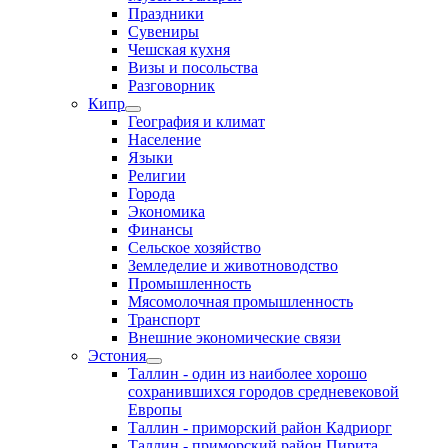
Праздники
Сувениры
Чешская кухня
Визы и посольства
Разговорник
Кипр
География и климат
Население
Языки
Религии
Города
Экономика
Финансы
Сельское хозяйство
Земледелие и животноводство
Промышленность
Мясомолочная промышленность
Транспорт
Внешние экономические связи
Эстония
Таллин - один из наиболее хорошо
сохранившихся городов средневековой
Европы
Таллин - приморский район Кадриорг
Таллин - приморский район Пирита