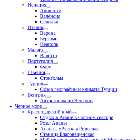
Испания
Аликанте
Валенсия
Севилья
Италия
Верона
Бергамо
Неаполь
Мальта
Валетта
Португалия
Фару
Швеция
Стокгольм
Турция
Обзор географии и климата Турции
Венгрия
Автостопом по Венгрии
Черное море
Краснодарский край
Отдых в Анапе в частном секторе
Розы Анапы
Анапа – «Русская Ривьера»
Станица Благовещенская
Мой отзыв о гостевом доме «У Михалыча» в