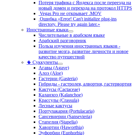
Потеря трафика с Яндекса после переезда на
новый домен и перехода на протокол HTTPS
Vegas Pro не открывает .MOV
Ошибка «Error! Can't initialize plug-ins
directory. Please try again later.»
Иностранные языки
Числительные в арабском языке
Арабский разговорник
Польза изучения иностранных языков -
развитие мозга, развитие личности и новое
качество путешествий
🌵 Суккуленты
Агавы (Agave)
Алоэ (Aloe)
Гастерии (Gasteria)
Гибриды - гастролея, алвортия, гастервортия
Кактусы (Cactaceae)
Каланхоэ (Kalanchoe)
Крассулы (Crassula)
Лесные кактусы
Портулакария (Portulacaria)
Сансевиерии (Sansevieria)
Стапелия (Stapelia)
Хавортии (Haworthia)
Эуфорбии (Euphorbia)