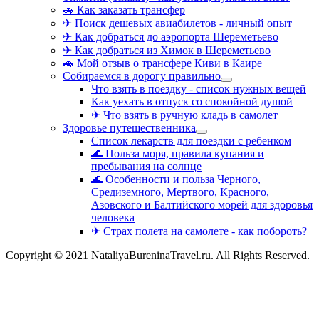
🚗 Как заказать трансфер
✈ Поиск дешевых авиабилетов - личный опыт
✈ Как добраться до аэропорта Шереметьево
✈ Как добраться из Химок в Шереметьево
🚗 Мой отзыв о трансфере Киви в Каире
Собираемся в дорогу правильно
Что взять в поездку - список нужных вещей
Как уехать в отпуск со спокойной душой
✈ Что взять в ручную кладь в самолет
Здоровье путешественника
Список лекарств для поездки с ребенком
🌊 Польза моря, правила купания и
пребывания на солнце
🌊 Особенности и польза Черного,
Средиземного, Мертвого, Красного,
Азовского и Балтийского морей для здоровья
человека
✈ Страх полета на самолете - как побороть?
Copyright © 2021 NataliyaBureninaTravel.ru. All Rights Reserved.