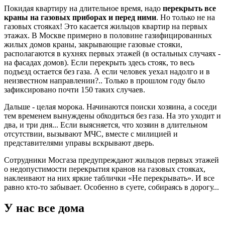
Покидая квартиру на длительное время, надо
перекрыть все
краны на газовых приборах и перед ними
. Но только не на
газовых стояках! Это касается жильцов квартир на первых
этажах. В Москве примерно в половине газифицированных
жилых домов краны, закрывающие газовые стояки,
располагаются в кухнях первых этажей (в остальных случаях -
на фасадах домов). Если перекрыть здесь стояк, то весь
подъезд остается без газа. А если человек уехал надолго и в
неизвестном направлении?.. Только в прошлом году было
зафиксировано почти 150 таких случаев.
Дальше - целая морока. Начинаются поиски хозяина, а соседи
тем временем вынуждены обходиться без газа. На это уходит и
два, и три дня... Если выясняется, что хозяин в длительном
отсутствии, вызывают МЧС, вместе с милицией и
представителями управы вскрывают дверь.
Cотрудники Мосгаза предупреждают жильцов первых этажей
о недопустимости перекрытия кранов на газовых стояках,
наклеивают на них яркие таблички «Не перекрывать». И все
равно кто-то забывает. Особенно в суете, собираясь в дорогу...
У нас все дома