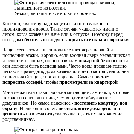
Уезжая, вытащите все вилки из розеток.
Конечно, квартиру надо защитить и от возможного
проникновения воров. Такие случаи учащаются именно
летом, когда хозяева на даче или в отпуске. Поэтому перед
отъездом обязательно следует
закрыть все окна и форточки
.
Чаще всего злоумышленники влезают через первый и
последний этажи. Хорошо, если входная дверь металлическая
и решетки на окнах, но по правилам пожарной безопасности
они должны быть распашными. Часто воры предварительно
пытаются разведать, дома хозяева или нет: смотрят, наполнен
ли почтовый ящик, звонят в дверь... Самое простое:
попросить соседей, чтобы присмотрели за квартирой
.
Многие жители ставят на окна мигающие лампочки, которые
похожи на сигнализацию, чем вводят в заблуждение
домушников. Но самое надежное -
поставить квартиру под
охрану
. И еще один совет:
не оставляйте дома деньги и
ценности
- на время отпуска лучше отдать их на хранение
родственникам.