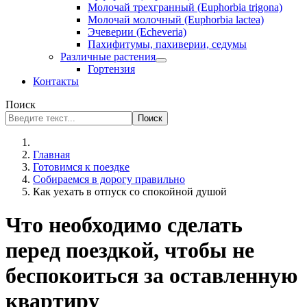
Молочай трехгранный (Euphorbia trigona)
Молочай молочный (Euphorbia lactea)
Эчеверии (Echeveria)
Пахифитумы, пахиверии, седумы
Различные растения
Гортензия
Контакты
Поиск
Поиск
Главная
Готовимся к поездке
Собираемся в дорогу правильно
Как уехать в отпуск со спокойной душой
Что необходимо сделать
перед поездкой, чтобы не
беспокоиться за оставленную
квартиру