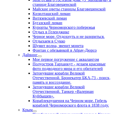
станице Благовещенской
Майские цветы станицы Благовещенской
Кизилташский лиман
Витязевский лиман
Бугазский лиман
Курорты Черноморского побережья
Отдых в Геленджике
Черное море. Отдохнуть и не разориться.
Отдыхаем в Сукко
Шумит волна, звенит монета
Фонтан с обезьянкой в Абрау-Дюрсо
Дайвинг
Мое первое погружение с аквалангом
Полуостров Тарханкут - делаем красивые
фото подводного мира и его обитателей
Затонувшие корабли Великой
Отечественной. Бронекатер БКА-73 - поиск,
память и воссоздание.
Затонувшие корабли Великой
Отечественной. Танкер «Валериан
Куйбышев».
Кораблекрушения на Черном море. Гибель
кораблей Черноморского флота в 1838 году.
Крым