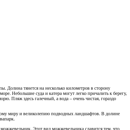
ы. Долина тянется на несколько километров в сторону
 море. Небольшие суда и катера могут легко причалить к берегу,
орю. Пляж здесь галечный, а вода – очень чистая, гораздо
дному миру и великолепию подводных ландшафтов. В долине
вапарк.
й можжевельник. Этот вид можжевельника славится тем, что