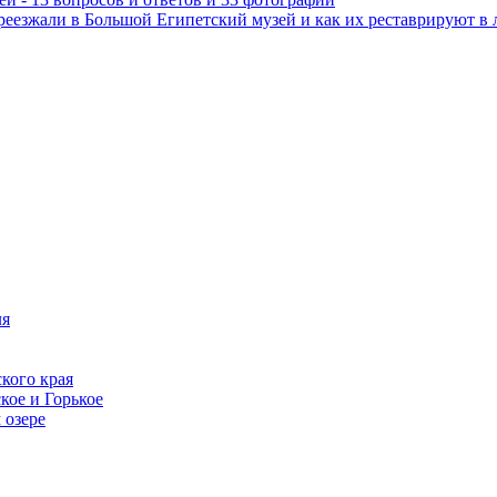
реезжали в Большой Египетский музей и как их реставрируют в 
ля
кого края
кое и Горькое
 озере