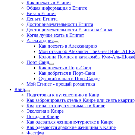
Как поехать в Египет
Общая информация о Египте
Виза в Египет
Деньги Египта
Достопримечательности Египта
Достопримечательности Египта на Синае
Когда лучше ехать в Египет
Александрия
Как поехать в Александрию
Мой отзыв об Alexander The Great Hotel-AL
Колонна Помпея и катакомбы Кум-Аль-Шока
Порт-Саид
Как поехать в Порт-Саид
Как добраться в Порт-Саид
Суэцкий канал в Порт-Саиде
Мой Египет - прощай романтика
Каир
Подготовка к путешествию в Каир
Как забронировать отель в Каире или снять квартир
Квартира, которую я снимала в Каире
Экология в Каире
Погода в Каире
Как одеваться женщине-туристке в Каире
Как одеваются арабские женщины в Каире
Фастфуд