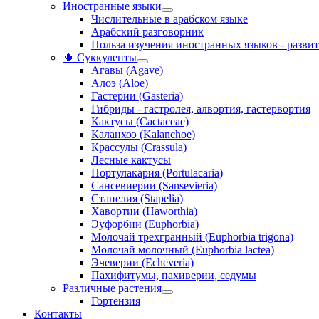
Иностранные языки
Числительные в арабском языке
Арабский разговорник
Польза изучения иностранных языков - развит
🌵 Суккуленты
Агавы (Agave)
Алоэ (Aloe)
Гастерии (Gasteria)
Гибриды - гастролея, алвортия, гастервортия
Кактусы (Cactaceae)
Каланхоэ (Kalanchoe)
Крассулы (Crassula)
Лесные кактусы
Портулакария (Portulacaria)
Сансевиерии (Sansevieria)
Стапелия (Stapelia)
Хавортии (Haworthia)
Эуфорбии (Euphorbia)
Молочай трехгранный (Euphorbia trigona)
Молочай молочный (Euphorbia lactea)
Эчеверии (Echeveria)
Пахифитумы, пахиверии, седумы
Различные растения
Гортензия
Контакты