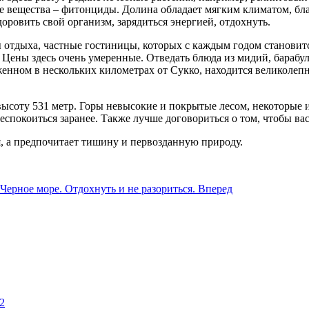
вещества – фитонциды. Долина обладает мягким климатом, благо
оровить свой организм, зарядиться энергией, отдохнуть.
 отдыха, частные гостиницы, которых с каждым годом становитс
. Цены здесь очень умеренные. Отведать блюда из мидий, барабу
енном в нескольких километрах от Сукко, находится великолеп
высоту 531 метр. Горы невысокие и покрытые лесом, некоторые и
покоиться заранее. Также лучше договориться о том, чтобы вас 
, а предпочитает тишину и первозданную природу.
ерное море. Отдохнуть и не разориться.
Вперед
2