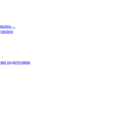
ркино
уркино
оими родителями