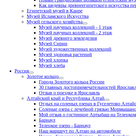
Как шедевры древнеегипетского искусства пе
Египетский музей в Каире
Музей Исламского Искусства
Музей сельского хозяйства
Музей научных коллекций - 1 этаж
Музей научных коллекций - 2 этаж
Музей древнего земледелия
Музей Сирии
Музей художественных коллекций
Музей здоровья растений
Музей хлопка
Музей хлеба
Россия
Золотое кольцо
Города Золотого кольца России
30 главных достопримечательностей Ярослав
Отзыв о поездке в Ярославль
Алтайский край и Республика Алтай
Отдых на соленых озерах в Гуселетово Алтайс
Соленые озера с лечебной грязью Мормышанс
Мой отзыв о гостинице Артыбаш на Телецком
Барнаул
Телецкое озеро - Барнаул
Наш маршрут по Алтаю на автомобиле