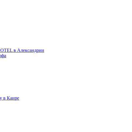
EXOTEL в Александрии
ффа
у в Каире