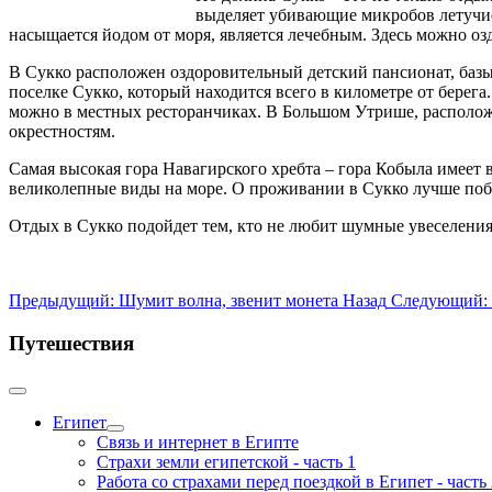
выделяет убивающие микробов летучие 
насыщается йодом от моря, является лечебным. Здесь можно озд
В Сукко расположен оздоровительный детский пансионат, базы
поселке Сукко, который находится всего в километре от берега
можно в местных ресторанчиках. В Большом Утрише, располож
окрестностям.
Самая высокая гора Навагирского хребта – гора Кобыла имеет 
великолепные виды на море. О проживании в Сукко лучше побес
Отдых в Сукко подойдет тем, кто не любит шумные увеселения
Предыдущий: Шумит волна, звенит монета
Назад
Следующий: Ч
Путешествия
Египет
Связь и интернет в Египте
Страхи земли египетской - часть 1
Работа со страхами перед поездкой в Египет - часть 